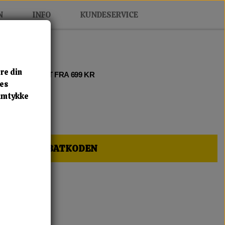
N
INFO
KUNDESERVICE
re din
 2 • FRI FRAGT FRA 699 KR
res
samtykke
HER OG FÅ RABATKODEN