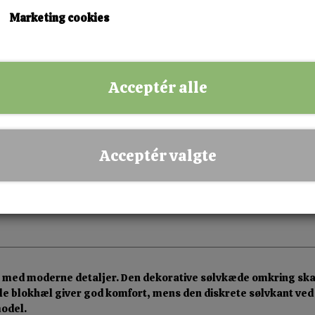
Marketing cookies
KØB NU!
Acceptér alle
✅ Hurtig levering
✅ Dansk webshop
✅ Fysisk butik i Esbjerg
Acceptér valgte
✅ Sikker betaling
med moderne detaljer. Den dekorative sølvkæde omkring skaftet
le blokhæl giver god komfort, mens den diskrete sølvkant ved hæ
model.