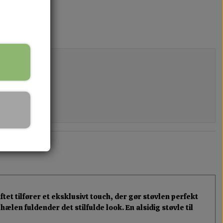
 tilfører et eksklusivt touch, der gør støvlen perfekt
len fuldender det stilfulde look. En alsidig støvle til