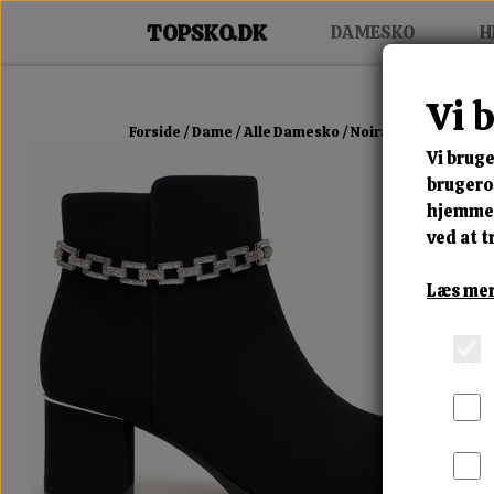
DAMESKO
H
Vi 
Forside
Dame
Alle Damesko
Noira Chain Heel Boo
Vi bruge
brugerop
hjemmes
ved at t
Læs mer