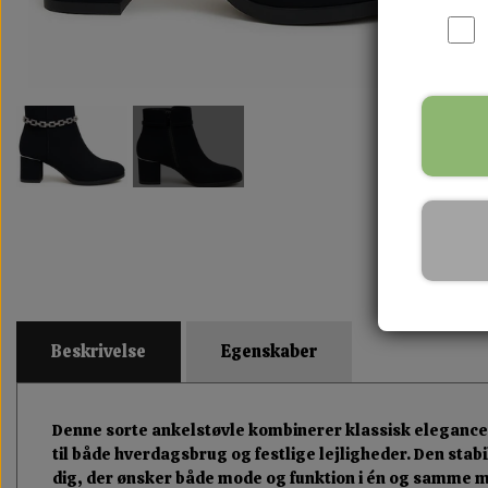
Beskrivelse
Egenskaber
Denne sorte ankelstøvle kombinerer klassisk elegance 
til både hverdagsbrug og festlige lejligheder. Den stabi
dig, der ønsker både mode og funktion i én og samme 