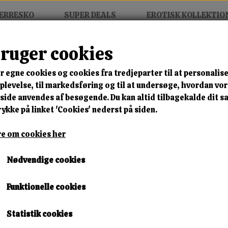
ERRESKO
SUPER DEALS
EROTISK KOLLEKTIO
bruger cookies
t
r egne cookies og cookies fra tredjeparter til at personalise
MIX FRIT • KØB 3 BETAL FOR
levelse, til markedsføring og til at undersøge, hvordan vo
ide anvendes af besøgende. Du kan altid tilbagekalde dit 
Noira Chain Heel Boot
rykke på linket 'Cookies' nederst på siden.
Varenummer: om2160 black b21
e om cookies her
🎁 SPAR 10 % – KLIK 
Nødvendige cookies
350,00 kr.
Funktionelle cookies
Størrelse
Statistik cookies
37
38
39
40