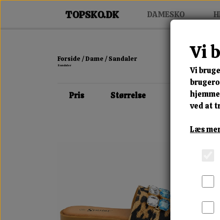
DAMESKO
H
Vi 
Forside
Dame
Sandaler
Sandaler
Vi bruge
brugerop
hjemmes
Pris
Størrelse
Farve
ved at t
Læs mer