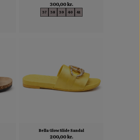
300,00 kr.
37
38
39
40
41
Bella Glow Slide Sandal
200,00 kr.