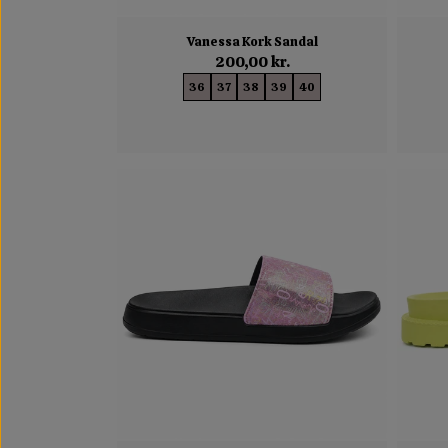
Vanessa Kork Sandal
200,00 kr.
36
37
38
39
40