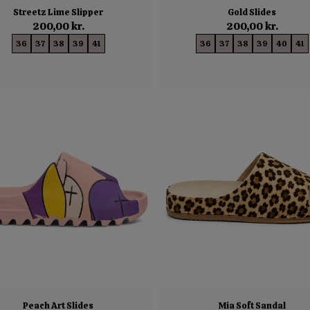
Streetz Lime Slipper
Gold Slides
200,00 kr.
200,00 kr.
36
37
38
39
41
36
37
38
39
40
41
Peach Art Slides
Mia Soft Sandal