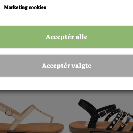
Marketing cookies
Acceptér alle
Flora Bloom Slippers – Sorte
Komfort Slippers med Juster
Blomstersandaler
Remme – Guld
199,00 kr.
200,00 kr.
37
38
39
40
41
36
37
38
39
40
41
Acceptér valgte