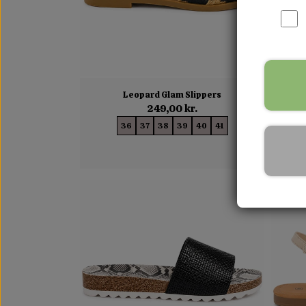
Leopard Glam Slippers
249,00 kr.
36
37
38
39
40
41