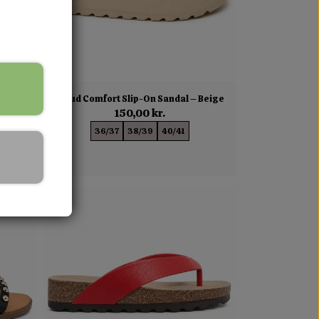
bare
Cloud Comfort Slip-On Sandal – Beige
150,00 kr.
36/37
38/39
40/41