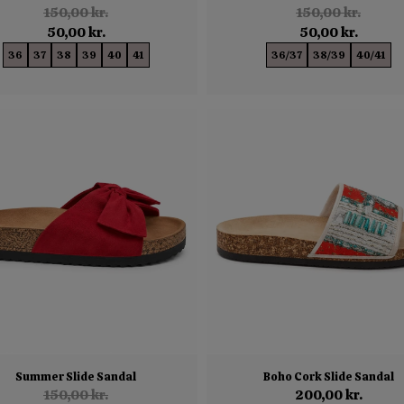
150,00 kr.
150,00 kr.
50,00 kr.
50,00 kr.
36
37
38
39
40
41
36/37
38/39
40/41
Summer Slide Sandal
Boho Cork Slide Sandal
150,00 kr.
200,00 kr.