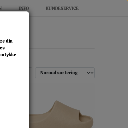
N
INFO
KUNDESERVICE
re din
res
samtykke
Næste side