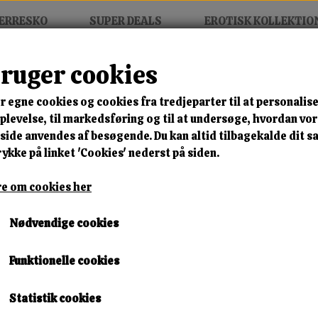
ERRESKO
SUPER DEALS
EROTISK KOLLEKTIO
bruger cookies
r egne cookies og cookies fra tredjeparter til at personalise
levelse, til markedsføring og til at undersøge, hvordan vo
ide anvendes af besøgende. Du kan altid tilbagekalde dit 
Lukning
Materiale
Komfort
Udseende
rykke på linket 'Cookies' nederst på siden.
Side 1 / 2
Forrige side
e om cookies her
Nødvendige cookies
Funktionelle cookies
Statistik cookies