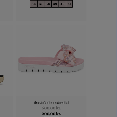
36
37
38
39
40
41
Ilse Jakobsen Sandal
500,00 kr.
200,00 kr.