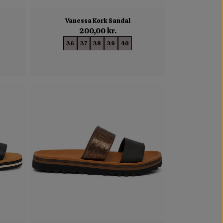
Vanessa Kork Sandal
200,00 kr.
36
37
38
39
40