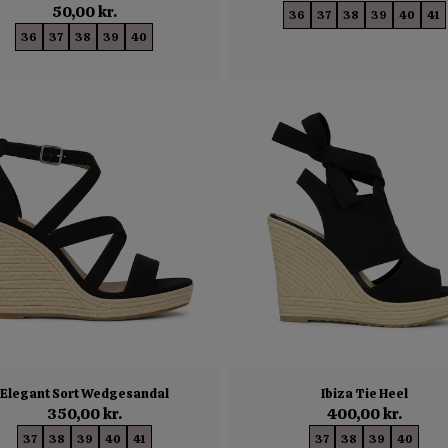
50,00 kr.
36
37
38
39
40
41
36
37
38
39
40
Elegant Sort Wedgesandal
Ibiza Tie Heel
350,00 kr.
400,00 kr.
37
38
39
40
41
37
38
39
40