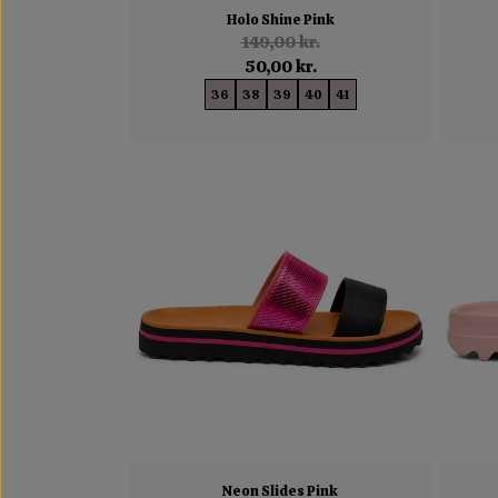
Holo Shine Pink
149,00 kr.
50,00 kr.
36
38
39
40
41
Neon Slides Pink