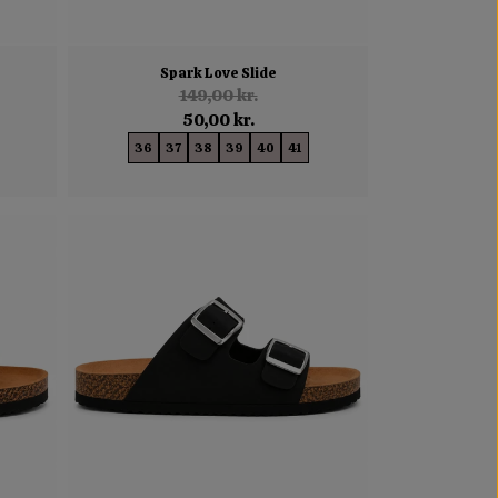
Spark Love Slide
149,00 kr.
50,00 kr.
36
37
38
39
40
41