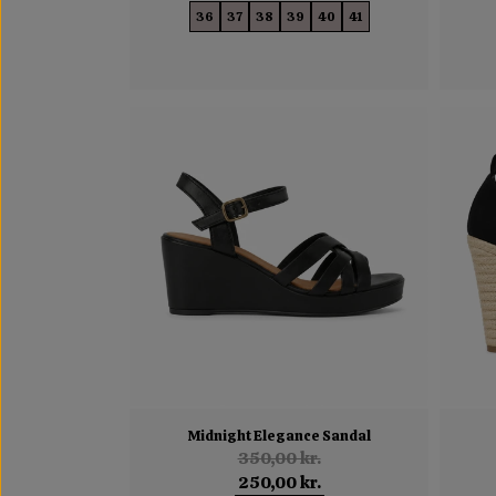
36
37
38
39
40
41
Midnight Elegance Sandal
350,00 kr.
250,00 kr.