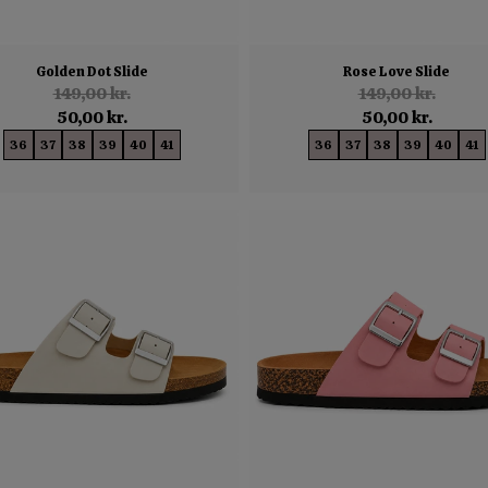
Golden Dot Slide
Rose Love Slide
149,00 kr.
149,00 kr.
50,00 kr.
50,00 kr.
36
37
38
39
40
41
36
37
38
39
40
41