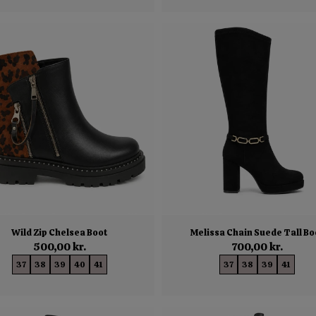
Wild Zip Chelsea Boot
Melissa Chain Suede Tall Bo
500,00 kr.
700,00 kr.
37
38
39
40
41
37
38
39
41