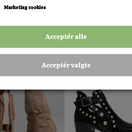
Marketing cookies
Acceptér alle
Desire – Pink knæhøj støvle med
Raven Edge Overknee Boot
hæl
800,00 kr.
299,00 kr.
37
38
39
41
36
37
38
39
40
41
Acceptér valgte