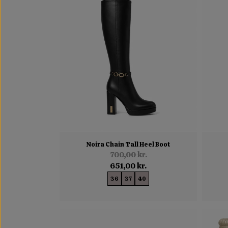
Noira Chain Tall Heel Boot
700,00 kr.
651,00 kr.
36
37
40