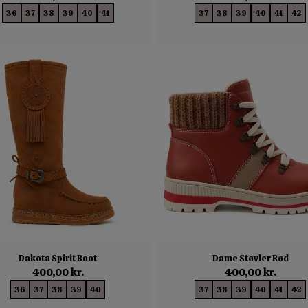
36
37
38
39
40
41
37
38
39
40
41
42
Dakota Spirit Boot
Dame Støvler Rød
400,00 kr.
400,00 kr.
36
37
38
39
40
37
38
39
40
41
42