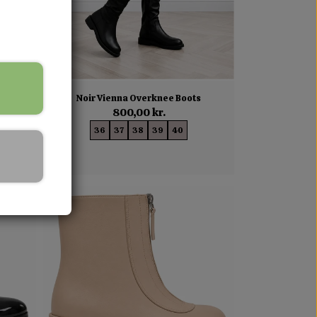
s
Noir Vienna Overknee Boots
800,00 kr.
36
37
38
39
40