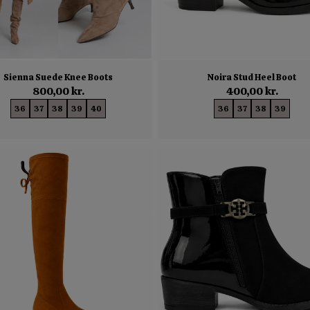
Sienna Suede Knee Boots
Noira Stud Heel Boot
800,00 kr.
400,00 kr.
36
37
38
39
40
36
37
38
39