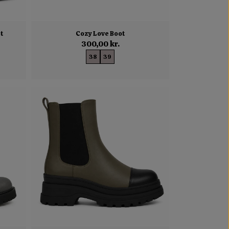
t
Cozy Love Boot
300,00 kr.
38
39