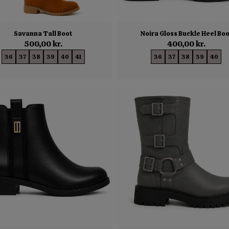
Savanna Tall Boot
Noira Gloss Buckle Heel Boo
500,00 kr.
400,00 kr.
36
37
38
39
40
41
36
37
38
39
40