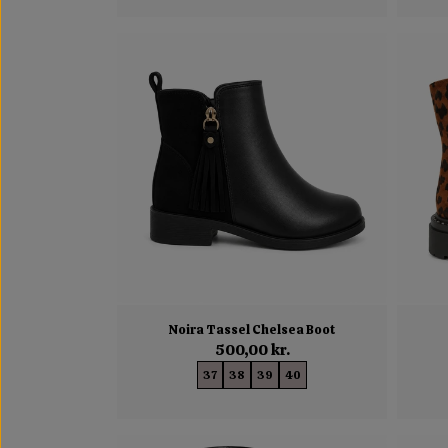
Noira Tassel Chelsea Boot
500,00 kr.
37
38
39
40