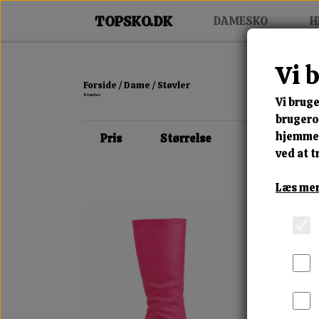
DAMESKO
H
Vi 
Forside
Dame
Støvler
Støvler
Vi bruge
brugerop
hjemmes
Pris
Størrelse
Farve
ved at t
Læs mer