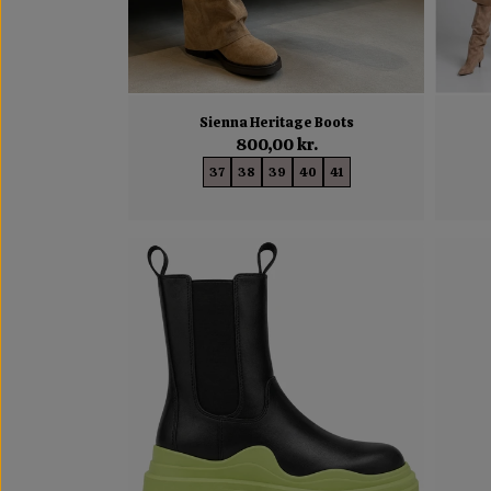
Sienna Heritage Boots
800,00 kr.
37
38
39
40
41