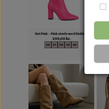
Hot Pink – Pink støvle med blokhæl
Pink 
299,00 kr.
36
37
38
39
40