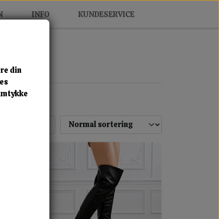
N
INFO
KUNDESERVICE
re din
res
samtykke
Næste side