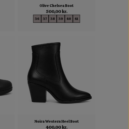
Olive Chelsea Boot
500,00 kr.
36
37
38
39
40
41
Noira Western Heel Boot
400,00 kr.