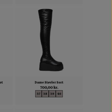
ot
Dame Støvler Sort
700,00 kr.
37
38
39
40