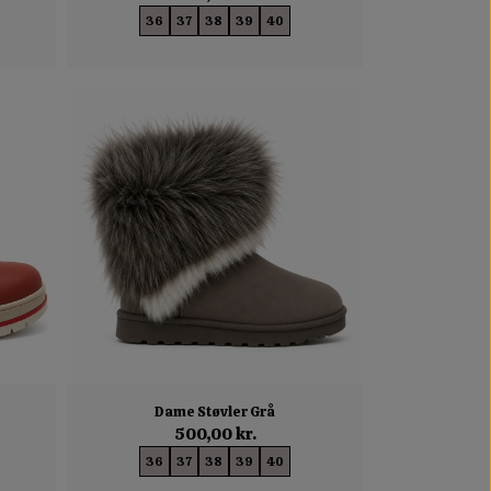
36
37
38
39
40
Dame Støvler Grå
500,00 kr.
36
37
38
39
40