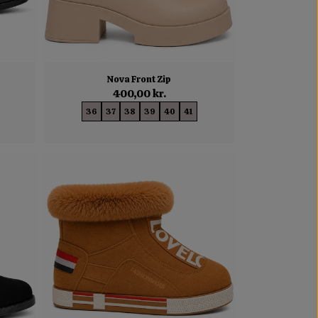
Nova Front Zip
400,00 kr.
36
37
38
39
40
41