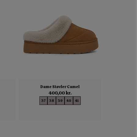
Dame Støvler Camel
400,00 kr.
37
38
39
40
41