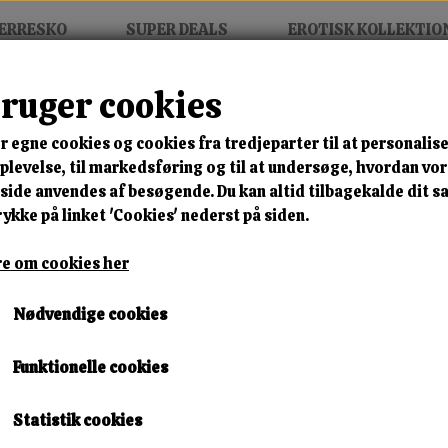
ERRESKO
SUPER DEALS
EROTISK KOLLEKTIO
bruger cookies
r egne cookies og cookies fra tredjeparter til at personalise
levelse, til markedsføring og til at undersøge, hvordan vo
ide anvendes af besøgende. Du kan altid tilbagekalde dit 
Lukning
Materiale
Komfort
Udseende
rykke på linket 'Cookies' nederst på siden.
Side 1 / 4
Forrige side
e om cookies her
Nødvendige cookies
Funktionelle cookies
Statistik cookies