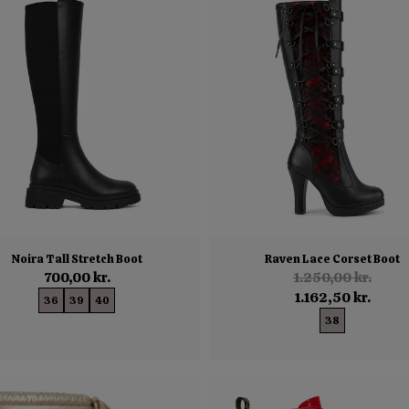
Noira Tall Stretch Boot
Raven Lace Corset Boot
700,00 kr.
1.250,00 kr.
1.162,50 kr.
36
39
40
38