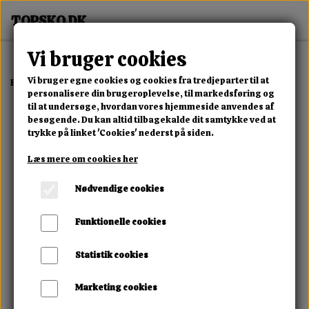
Vi bruger cookies
Vi bruger egne cookies og cookies fra tredjeparter til at
Forside
Dame
Alle Damesko
Sunny Air Sneaker
personalisere din brugeroplevelse, til markedsføring og
til at undersøge, hvordan vores hjemmeside anvendes af
besøgende. Du kan altid tilbagekalde dit samtykke ved at
trykke på linket 'Cookies' nederst på siden.
Læs mere om cookies her
Nødvendige cookies
Funktionelle cookies
Statistik cookies
Marketing cookies