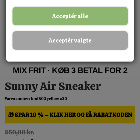
Acceptér alle
Acceptér valgte
MIX FRIT · KØB 3 BETAL FOR 2
Sunny Air Sneaker
Varenummer: bm1802 yellow a20
🎁 SPAR 10 % – KLIK HER OG FÅ RABATKODEN
250,00 kr.