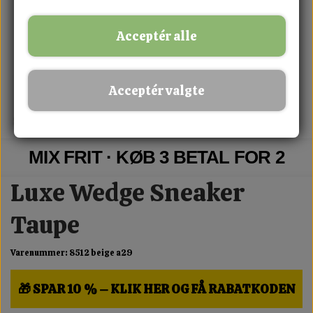
Acceptér alle
Acceptér valgte
MIX FRIT · KØB 3 BETAL FOR 2
Luxe Wedge Sneaker
Taupe
Varenummer: 8512 beige a29
🎁 SPAR 10 % – KLIK HER OG FÅ RABATKODEN