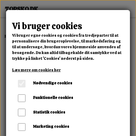
Vi bruger cookies
Vi bruger egne cookies og cookies fra tredjeparter til at
Forside
Dame
Alle Damesko
Luxe Wedge Sneaker Taupe
personalisere din brugeroplevelse, til markedsføring og
til at undersøge, hvordan vores hjemmeside anvendes af
besøgende. Du kan altid tilbagekalde dit samtykke ved at
trykke på linket 'Cookies' nederst på siden.
Læs mere om cookies her
Nødvendige cookies
Funktionelle cookies
Statistik cookies
Marketing cookies