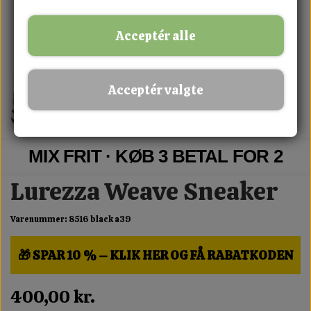
Acceptér alle
Acceptér valgte
MIX FRIT · KØB 3 BETAL FOR 2
Lurezza Weave Sneaker
Varenummer: 8516 black a39
🎁 SPAR 10 % – KLIK HER OG FÅ RABATKODEN
400,00 kr.