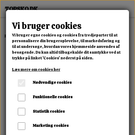
Vi bruger cookies
Vi bruger egne cookies og cookies fra tredjeparter til at
Forside
Dame
Alle Damesko
Lurezza Weave Sneaker
personalisere din brugeroplevelse, til markedsføring og
til at undersøge, hvordan vores hjemmeside anvendes af
besøgende. Du kan altid tilbagekalde dit samtykke ved at
trykke på linket 'Cookies' nederst på siden.
Læs mere om cookies her
Nødvendige cookies
Funktionelle cookies
Statistik cookies
Marketing cookies