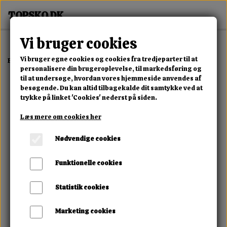
Vi bruger cookies
Vi bruger egne cookies og cookies fra tredjeparter til at
Forside
Dame
Alle Damesko
Milena Star Boots
personalisere din brugeroplevelse, til markedsføring og
til at undersøge, hvordan vores hjemmeside anvendes af
besøgende. Du kan altid tilbagekalde dit samtykke ved at
trykke på linket 'Cookies' nederst på siden.
Læs mere om cookies her
Nødvendige cookies
Funktionelle cookies
Statistik cookies
Marketing cookies