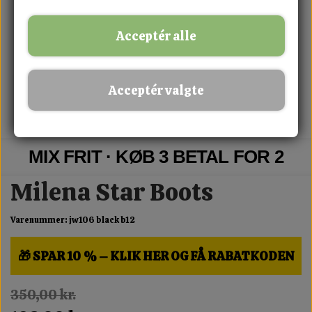
Acceptér alle
Acceptér valgte
MIX FRIT · KØB 3 BETAL FOR 2
Milena Star Boots
Varenummer: jw106 black b12
🎁 SPAR 10 % – KLIK HER OG FÅ RABATKODEN
350,00 kr.