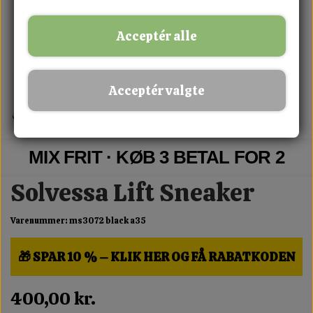
Acceptér alle
Acceptér valgte
MIX FRIT · KØB 3 BETAL FOR 2
Solvessa Lift Sneaker
Varenummer: ms3072 black a35
🎁 SPAR 10 % – KLIK HER OG FÅ RABATKODEN
400,00 kr.