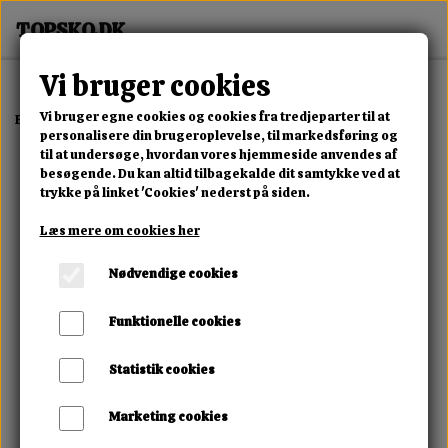
Vi bruger cookies
Vi bruger egne cookies og cookies fra tredjeparter til at
Forside
Dame
Alle Damesko
Solvessa Lift Sneaker
personalisere din brugeroplevelse, til markedsføring og
til at undersøge, hvordan vores hjemmeside anvendes af
besøgende. Du kan altid tilbagekalde dit samtykke ved at
trykke på linket 'Cookies' nederst på siden.
Læs mere om cookies her
Nødvendige cookies
Funktionelle cookies
Statistik cookies
Marketing cookies