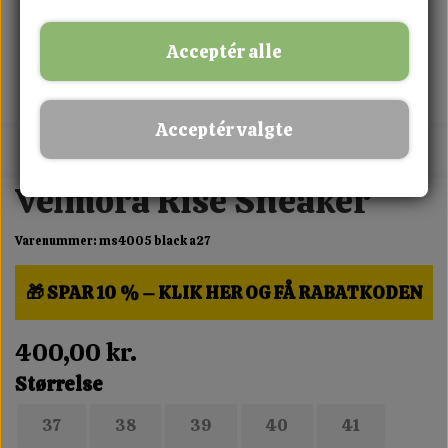
Acceptér alle
Acceptér valgte
MIX FRIT · KØB 3 BETAL FOR 2
Velmora Rise Sneaker
Varenummer: ms4005 black a27
🎁 SPAR 10 % – KLIK HER OG FÅ RABATKODEN
400,00 kr.
Størrelse
37
38
39
40
41