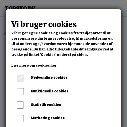
Vi bruger cookies
Vi bruger egne cookies og cookies fra tredjeparter til at
Forside
Dame
Alle Damesko
Velmora Rise Sneaker
personalisere din brugeroplevelse, til markedsføring og
til at undersøge, hvordan vores hjemmeside anvendes af
besøgende. Du kan altid tilbagekalde dit samtykke ved at
trykke på linket 'Cookies' nederst på siden.
Læs mere om cookies her
Nødvendige cookies
Funktionelle cookies
Statistik cookies
Marketing cookies