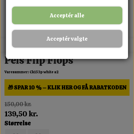
Acceptér alle
Acceptér valgte
MIX FRIT · KØB 3 BETAL FOR 2
Pels Flip Flops
Varenummer: Ck153p white a2
🎁 SPAR 10 % – KLIK HER OG FÅ RABATKODEN
150,00 kr.
139,50 kr.
Størrelse