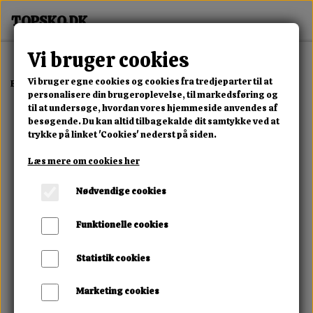
Vi bruger cookies
Vi bruger egne cookies og cookies fra tredjeparter til at
Forside
Dame
Alle Damesko
Pels Flip Flops
personalisere din brugeroplevelse, til markedsføring og
til at undersøge, hvordan vores hjemmeside anvendes af
besøgende. Du kan altid tilbagekalde dit samtykke ved at
trykke på linket 'Cookies' nederst på siden.
Læs mere om cookies her
Nødvendige cookies
Funktionelle cookies
Statistik cookies
Marketing cookies