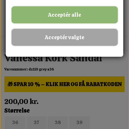
Acceptér alle
Acceptér valgte
MIX FRIT · KØB 3 BETAL FOR 2
Vanessa Kork Sandal
Varenummer: dz119 grey a36
🎁 SPAR 10 % – KLIK HER OG FÅ RABATKODEN
200,00 kr.
Størrelse
36
37
38
39