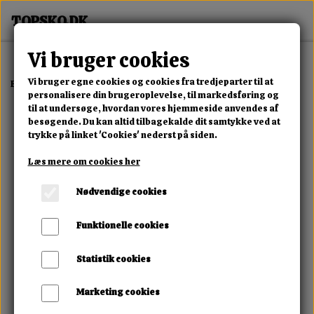
Vi bruger cookies
Vi bruger egne cookies og cookies fra tredjeparter til at
Forside
Dame
Alle Damesko
Vanessa Kork Sandal
personalisere din brugeroplevelse, til markedsføring og
til at undersøge, hvordan vores hjemmeside anvendes af
besøgende. Du kan altid tilbagekalde dit samtykke ved at
trykke på linket 'Cookies' nederst på siden.
Læs mere om cookies her
Nødvendige cookies
Funktionelle cookies
Statistik cookies
Marketing cookies