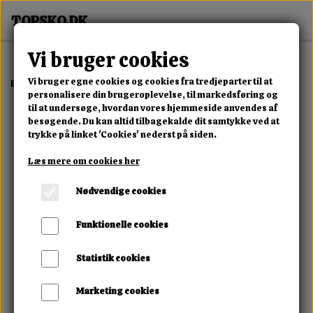
Vi bruger cookies
Vi bruger egne cookies og cookies fra tredjeparter til at
Forside
Dame
Alle Damesko
Future Air Sneaker
personalisere din brugeroplevelse, til markedsføring og
til at undersøge, hvordan vores hjemmeside anvendes af
besøgende. Du kan altid tilbagekalde dit samtykke ved at
trykke på linket 'Cookies' nederst på siden.
Læs mere om cookies her
Nødvendige cookies
Funktionelle cookies
Statistik cookies
Marketing cookies