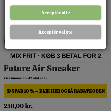
Acceptér alle
Acceptér valgte
MIX FRIT · KØB 3 BETAL FOR 2
Future Air Sneaker
Varenummer: cc-12 white a38
🎁 SPAR 10 % – KLIK HER OG FÅ RABATKODEN
250,00 kr.