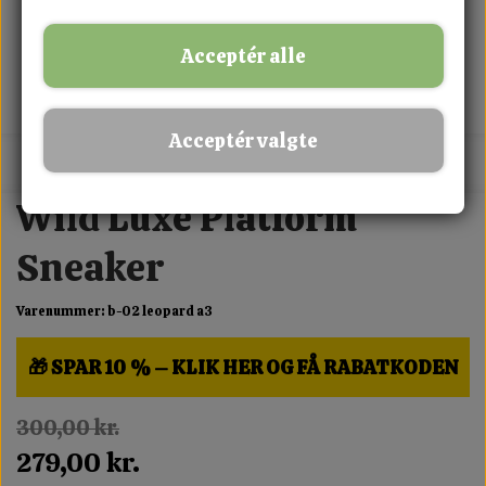
Acceptér alle
Acceptér valgte
MIX FRIT · KØB 3 BETAL FOR 2
Wild Luxe Platform
Sneaker
Varenummer: b-02 leopard a3
🎁 SPAR 10 % – KLIK HER OG FÅ RABATKODEN
300,00 kr.
279,00 kr.