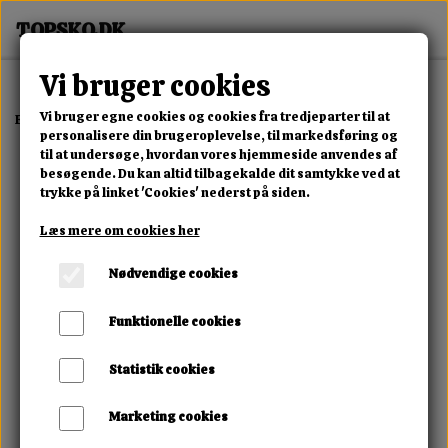
Vi bruger cookies
Vi bruger egne cookies og cookies fra tredjeparter til at
Forside
Dame
Alle Damesko
Wild Luxe Platform Sneaker
personalisere din brugeroplevelse, til markedsføring og
til at undersøge, hvordan vores hjemmeside anvendes af
besøgende. Du kan altid tilbagekalde dit samtykke ved at
trykke på linket 'Cookies' nederst på siden.
Læs mere om cookies her
Nødvendige cookies
Funktionelle cookies
Statistik cookies
Marketing cookies