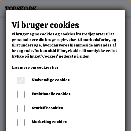
Vi bruger cookies
Vi bruger egne cookies og cookies fra tredjeparter til at
Forside
Dame
Alle Damesko
Urban Zip Sneaker
personalisere din brugeroplevelse, til markedsføring og
til at undersøge, hvordan vores hjemmeside anvendes af
besøgende. Du kan altid tilbagekalde dit samtykke ved at
trykke på linket 'Cookies' nederst på siden.
Læs mere om cookies her
Nødvendige cookies
Funktionelle cookies
Statistik cookies
Marketing cookies