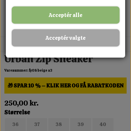
Acceptér alle
Acceptér valgte
MIX FRIT · KØB 3 BETAL FOR 2
Urban Zip Sneaker
Varenummer: fy08 beige a3
🎁 SPAR 10 % – KLIK HER OG FÅ RABATKODEN
250,00 kr.
Størrelse
36
37
38
39
40