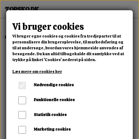
Vi bruger cookies
Vi bruger egne cookies og cookies fra tredjeparter til at
Forside
Dame
Alle Damesko
Aurora Luxe Sneaker
personalisere din brugeroplevelse, til markedsføring og
til at undersøge, hvordan vores hjemmeside anvendes af
besøgende. Du kan altid tilbagekalde dit samtykke ved at
trykke på linket 'Cookies' nederst på siden.
Læs mere om cookies her
Nødvendige cookies
Funktionelle cookies
Statistik cookies
Marketing cookies