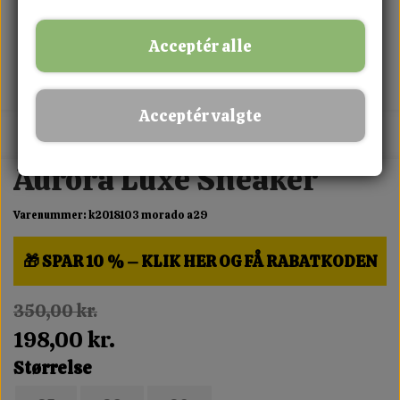
Acceptér alle
Acceptér valgte
MIX FRIT · KØB 3 BETAL FOR 2
Aurora Luxe Sneaker
Varenummer: k2018103 morado a29
🎁 SPAR 10 % – KLIK HER OG FÅ RABATKODEN
350,00 kr.
198,00 kr.
Størrelse