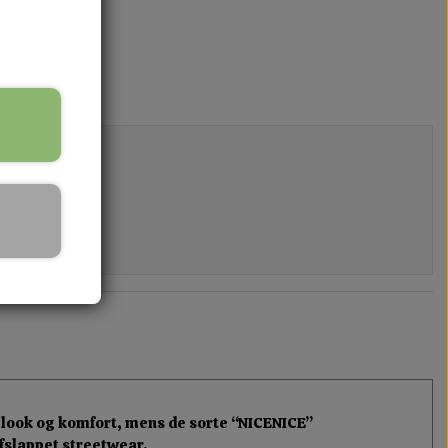
 look og komfort, mens de sorte “NICENICE”
afslappet streetwear.