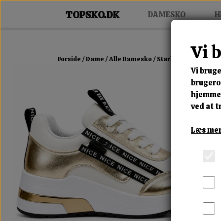
DAMESKO
H
Vi 
Forside
Dame
Alle Damesko
Starlight Luxe Snea
Vi bruge
brugerop
hjemmes
ved at t
Læs mer