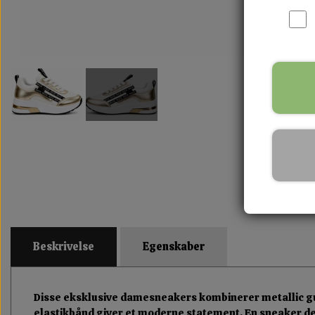
Beskrivelse
Egenskaber
Disse eksklusive damesneakers kombinerer metallic gul
elastikbånd giver et moderne statement. En sneaker der s