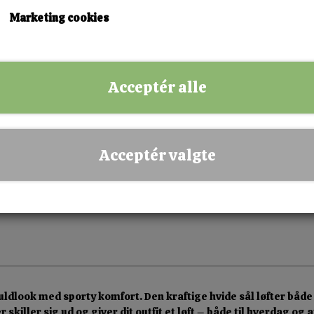
37
38
39
40
41
Marketing cookies
KØB NU!
Acceptér alle
✅ Hurtig levering
✅ Dansk webshop
✅ Fysisk butik i Esbjerg
Acceptér valgte
✅ Sikker betaling
dlook med sporty komfort. Den kraftige hvide sål løfter både
killer sig ud og giver dit outfit et løft – både til hverdag og 