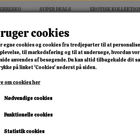
ERRESKO
SUPER DEALS
EROTISK KOLLEKTIO
bruger cookies
ker
r egne cookies og cookies fra tredjeparter til at personalise
MIX FRIT • KØB 3 BETAL FOR
levelse, til markedsføring og til at undersøge, hvordan vo
ide anvendes af besøgende. Du kan altid tilbagekalde dit 
Starlight Luxe Sneaker
rykke på linket 'Cookies' nederst på siden.
Varenummer: nb637 gold a28
e om cookies her
🎁 SPAR 10 % – KLIK 
Nødvendige cookies
400,00 kr.
Funktionelle cookies
149,00 kr.
Størrelse
Statistik cookies