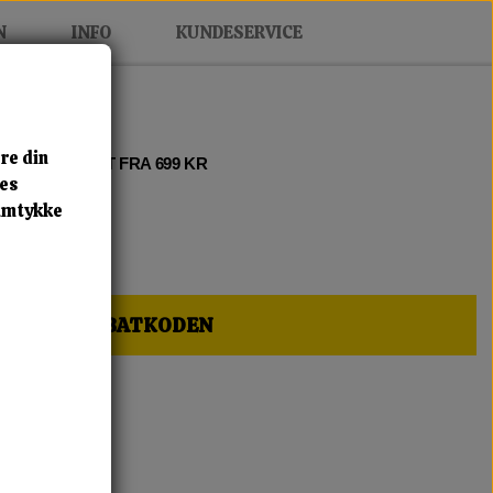
N
INFO
KUNDESERVICE
re din
 2 • FRI FRAGT FRA 699 KR
res
samtykke
HER OG FÅ RABATKODEN