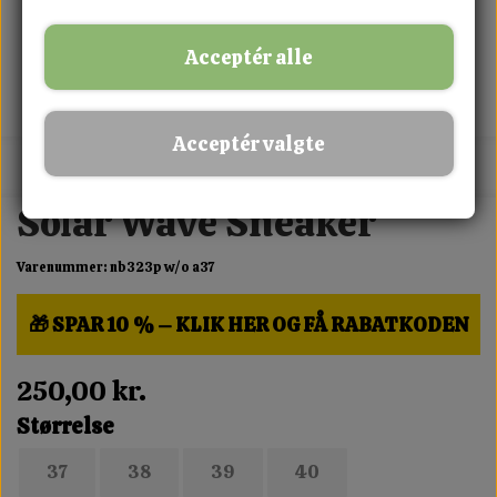
Acceptér alle
Acceptér valgte
MIX FRIT · KØB 3 BETAL FOR 2
Solar Wave Sneaker
Varenummer: nb323p w/o a37
🎁 SPAR 10 % – KLIK HER OG FÅ RABATKODEN
250,00 kr.
Størrelse
37
38
39
40