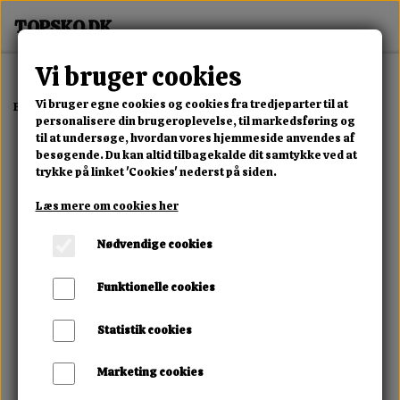
Vi bruger cookies
Vi bruger egne cookies og cookies fra tredjeparter til at
Forside
Dame
Alle Damesko
Solar Wave Sneaker
personalisere din brugeroplevelse, til markedsføring og
til at undersøge, hvordan vores hjemmeside anvendes af
besøgende. Du kan altid tilbagekalde dit samtykke ved at
trykke på linket 'Cookies' nederst på siden.
Læs mere om cookies her
Nødvendige cookies
Funktionelle cookies
Statistik cookies
Marketing cookies