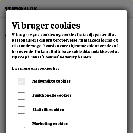
Vi bruger cookies
Vi bruger egne cookies og cookies fra tredjeparter til at
Forside
Dame
Alle Damesko
Solar Flex Sneaker
personalisere din brugeroplevelse, til markedsføring og
til at undersøge, hvordan vores hjemmeside anvendes af
besøgende. Du kan altid tilbagekalde dit samtykke ved at
trykke på linket 'Cookies' nederst på siden.
Læs mere om cookies her
Nødvendige cookies
Funktionelle cookies
Statistik cookies
Marketing cookies