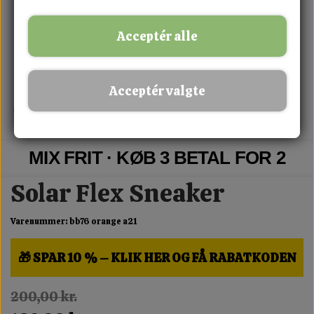
Acceptér alle
Acceptér valgte
MIX FRIT · KØB 3 BETAL FOR 2
Solar Flex Sneaker
Varenummer: bb76 orange a21
🎁 SPAR 10 % – KLIK HER OG FÅ RABATKODEN
200,00 kr.