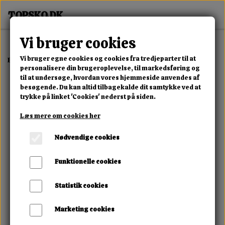
Vi bruger cookies
Vi bruger egne cookies og cookies fra tredjeparter til at
Forside
Dame
Alle Damesko
Montera Luxe White Red
personalisere din brugeroplevelse, til markedsføring og
til at undersøge, hvordan vores hjemmeside anvendes af
besøgende. Du kan altid tilbagekalde dit samtykke ved at
trykke på linket 'Cookies' nederst på siden.
Læs mere om cookies her
Nødvendige cookies
Funktionelle cookies
Statistik cookies
Marketing cookies