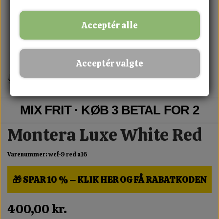
Acceptér alle
Acceptér valgte
MIX FRIT · KØB 3 BETAL FOR 2
Montera Luxe White Red
Varenummer: wcf-9 red a16
🎁 SPAR 10 % – KLIK HER OG FÅ RABATKODEN
400,00 kr.