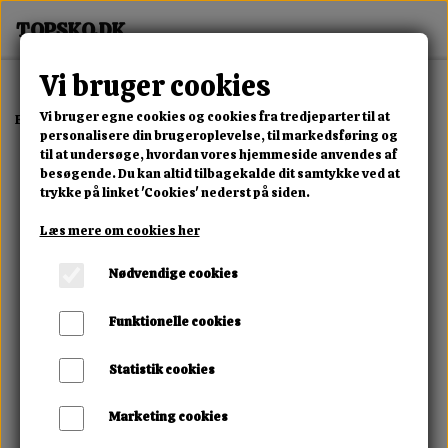
Vi bruger cookies
Vi bruger egne cookies og cookies fra tredjeparter til at
Forside
Dame
Alle Damesko
Pure Street High Sneaker
personalisere din brugeroplevelse, til markedsføring og
til at undersøge, hvordan vores hjemmeside anvendes af
besøgende. Du kan altid tilbagekalde dit samtykke ved at
trykke på linket 'Cookies' nederst på siden.
Læs mere om cookies her
Nødvendige cookies
Funktionelle cookies
Statistik cookies
Marketing cookies