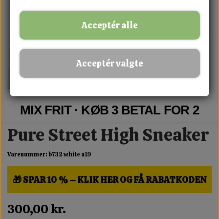
Acceptér alle
Acceptér valgte
MIX FRIT · KØB 3 BETAL FOR 2
Pure Street High Sneaker
Varenummer: b732 white a19
🎁 SPAR 10 % – KLIK HER OG FÅ RABATKODEN
300,00 kr.