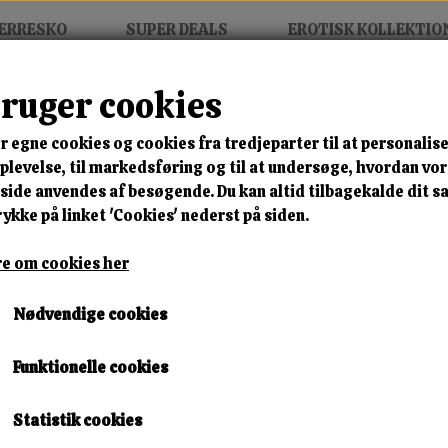
ERRESKO
SUPER DEALS
EROTISK KOLLEKTIO
bruger cookies
eaker
r egne cookies og cookies fra tredjeparter til at personalise
MIX FRIT • KØB 3 BETAL FOR
levelse, til markedsføring og til at undersøge, hvordan vo
ide anvendes af besøgende. Du kan altid tilbagekalde dit 
Valestra Chunky Sneaker
rykke på linket 'Cookies' nederst på siden.
Varenummer: s13yd2172-1 black a1
e om cookies her
🎁 SPAR 10 % – KLIK 
Nødvendige cookies
300,00 kr.
Funktionelle cookies
279,00 kr.
Størrelse
Statistik cookies