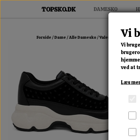
DAMESKO
H
Vi 
Forside
Dame
Alle Damesko
Valestra Chunky Sn
Vi bruge
brugerop
hjemmes
ved at t
Læs mer