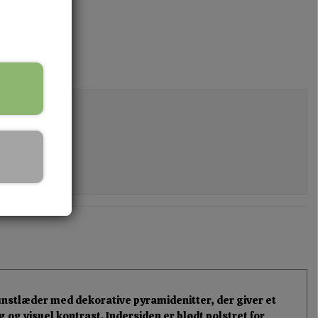
unstlæder med dekorative pyramidenitter, der giver et
 og visuel kontrast. Indersiden er blødt polstret for