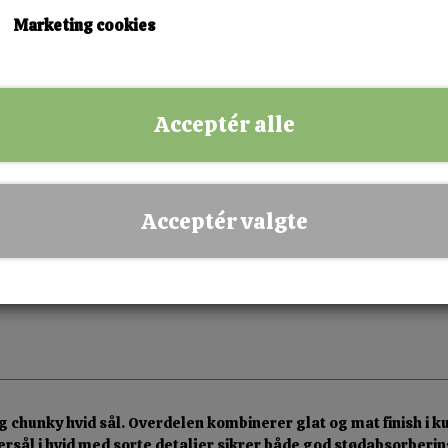
37
38
39
Marketing cookies
KØB NU!
Acceptér alle
✅ Hurtig levering
✅ Dansk webshop
✅ Fysisk butik i Esbjerg
Acceptér valgte
✅ Sikker betaling
chunky hvid sål. Overdelen kombinerer glat og mat finish i k
ersål i hvid med sorte detaljer sikrer både god stødabsorbering