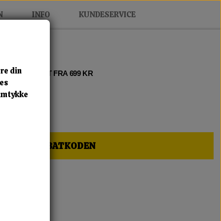
N
INFO
KUNDESERVICE
re din
 2 • FRI FRAGT FRA 699 KR
res
samtykke
HER OG FÅ RABATKODEN