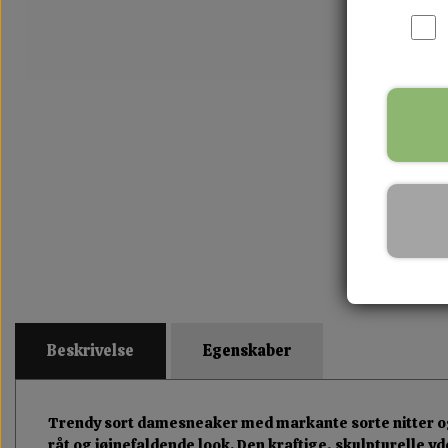
Beskrivelse
Egenskaber
Trendy sort damesneaker med markante sorte nitter og 
råt og iøjnefaldende look. Den kraftige, skulpturelle yd