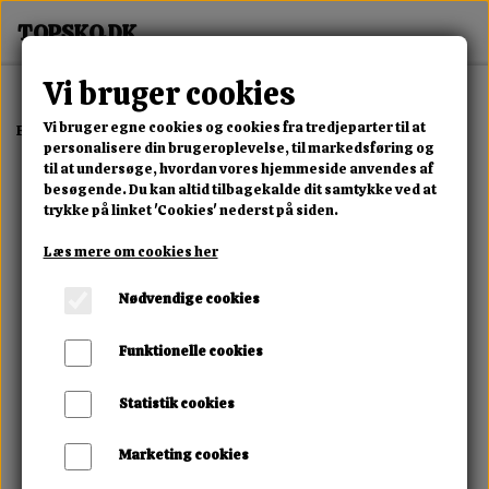
Vi bruger cookies
Vi bruger egne cookies og cookies fra tredjeparter til at
Forside
Dame
Alle Damesko
Dravona Street Sneaker
personalisere din brugeroplevelse, til markedsføring og
til at undersøge, hvordan vores hjemmeside anvendes af
besøgende. Du kan altid tilbagekalde dit samtykke ved at
trykke på linket 'Cookies' nederst på siden.
Læs mere om cookies her
Nødvendige cookies
Funktionelle cookies
Statistik cookies
Marketing cookies