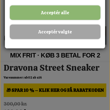
Acceptér alle
Acceptér valgte
MIX FRIT · KØB 3 BETAL FOR 2
Dravona Street Sneaker
Varenummer: ub02 ab a14
🎁 SPAR 10 % – KLIK HER OG FÅ RABATKODEN
300,00 kr.