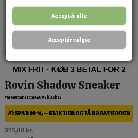
Acceptér alle
Acceptér valgte
MIX FRIT · KØB 3 BETAL FOR 2
Rovin Shadow Sneaker
Varenummer: ms4007 black a7
🎁 SPAR 10 % – KLIK HER OG FÅ RABATKODEN
325,00 kr.