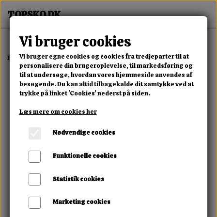
Vi bruger cookies
Vi bruger egne cookies og cookies fra tredjeparter til at
Forside
Dame
Alle Damesko
Rovin Shadow Sneaker
personalisere din brugeroplevelse, til markedsføring og
til at undersøge, hvordan vores hjemmeside anvendes af
besøgende. Du kan altid tilbagekalde dit samtykke ved at
trykke på linket 'Cookies' nederst på siden.
Læs mere om cookies her
Nødvendige cookies
Funktionelle cookies
Statistik cookies
Marketing cookies