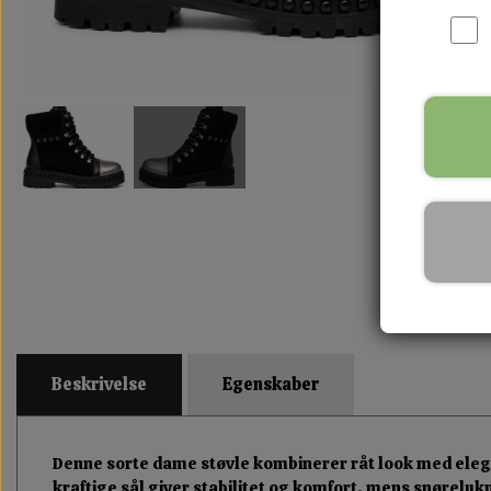
Beskrivelse
Egenskaber
Denne sorte dame støvle kombinerer råt look med eleganc
kraftige sål giver stabilitet og komfort, mens snørelukni