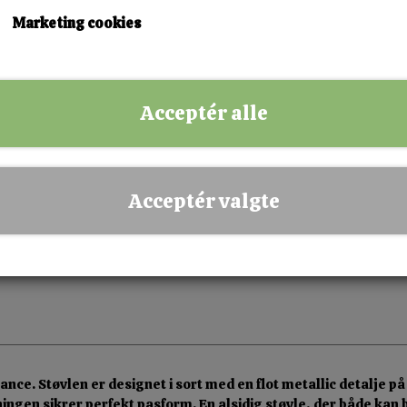
36
37
38
39
40
Marketing cookies
KØB NU!
Acceptér alle
✅ Hurtig levering
✅ Dansk webshop
✅ Fysisk butik i Esbjerg
Acceptér valgte
✅ Sikker betaling
e. Støvlen er designet i sort med en flot metallic detalje på
ngen sikrer perfekt pasform. En alsidig støvle, der både kan bru