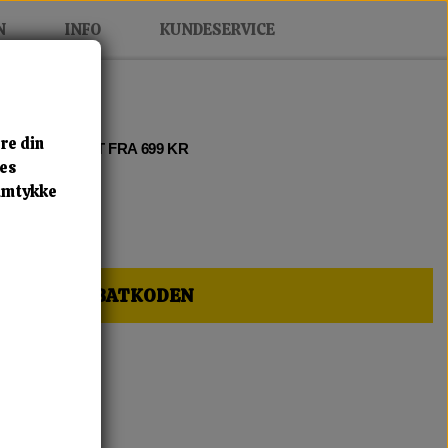
N
INFO
KUNDESERVICE
re din
 2 • FRI FRAGT FRA 699 KR
res
samtykke
HER OG FÅ RABATKODEN