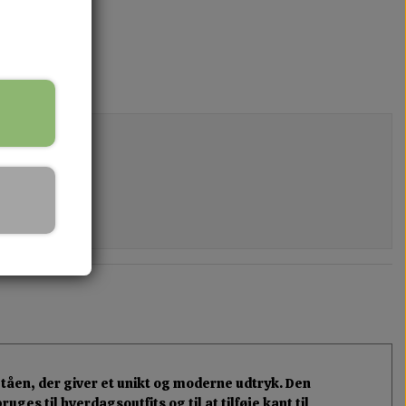
 tåen, der giver et unikt og moderne udtryk. Den
ges til hverdagsoutfits og til at tilføje kant til