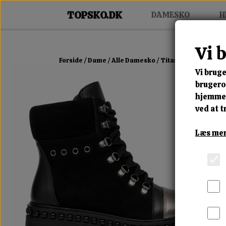
DAMESKO
H
Vi 
Forside
Dame
Alle Damesko
Titan Rebel Boot
Vi bruge
brugerop
hjemmes
ved at t
Læs mer