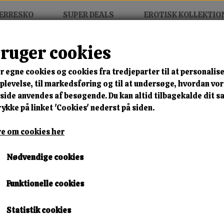
ERRESKO
SUPER DEALS
EROTISK KOLLEKTIO
bruger cookies
r egne cookies og cookies fra tredjeparter til at personalise
MIX FRIT • KØB 3 BETAL FOR
levelse, til markedsføring og til at undersøge, hvordan vo
ide anvendes af besøgende. Du kan altid tilbagekalde dit 
Titan Rebel Boot
rykke på linket 'Cookies' nederst på siden.
Varenummer: Js77-5 black b11
e om cookies her
🎁 SPAR 10 % – KLIK 
Nødvendige cookies
500,00 kr.
Funktionelle cookies
350,00 kr.
Størrelse
Statistik cookies