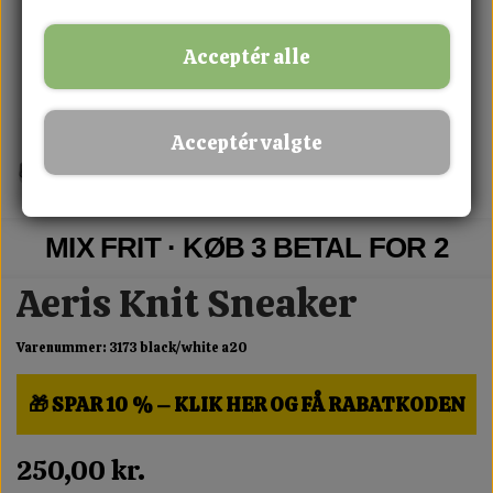
Acceptér alle
Acceptér valgte
MIX FRIT · KØB 3 BETAL FOR 2
Aeris Knit Sneaker
Varenummer: 3173 black/white a20
🎁 SPAR 10 % – KLIK HER OG FÅ RABATKODEN
250,00 kr.