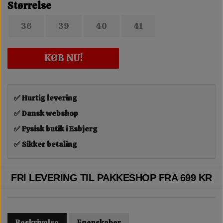
Størrelse
36
39
40
41
KØB NU!
✅ Hurtig levering
✅ Dansk webshop
✅ Fysisk butik i Esbjerg
✅ Sikker betaling
FRI LEVERING TIL PAKKESHOP FRA 699 KR
Beskrivelse
Egenskaber