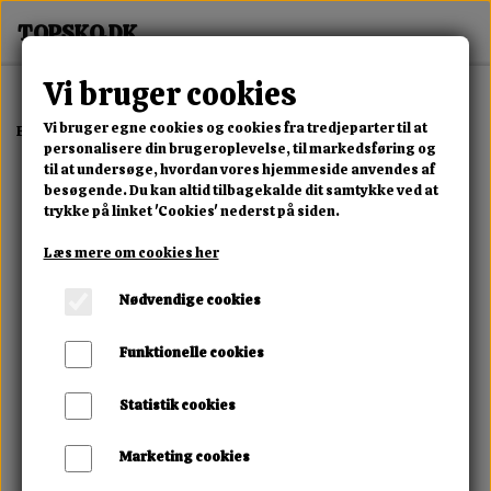
Vi bruger cookies
Vi bruger egne cookies og cookies fra tredjeparter til at
Forside
Dame
Alle Damesko
Aeris Knit Sneaker
personalisere din brugeroplevelse, til markedsføring og
til at undersøge, hvordan vores hjemmeside anvendes af
besøgende. Du kan altid tilbagekalde dit samtykke ved at
trykke på linket 'Cookies' nederst på siden.
Læs mere om cookies her
Nødvendige cookies
Funktionelle cookies
Statistik cookies
Marketing cookies