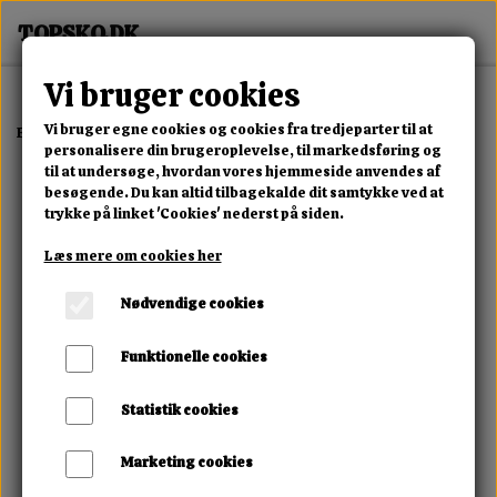
Vi bruger cookies
Vi bruger egne cookies og cookies fra tredjeparter til at
Forside
Dame
Alle Damesko
Shadow Zip Boot
personalisere din brugeroplevelse, til markedsføring og
til at undersøge, hvordan vores hjemmeside anvendes af
besøgende. Du kan altid tilbagekalde dit samtykke ved at
trykke på linket 'Cookies' nederst på siden.
Læs mere om cookies her
Nødvendige cookies
Funktionelle cookies
Statistik cookies
Marketing cookies