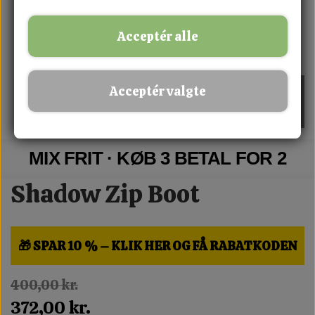
Acceptér alle
Acceptér valgte
MIX FRIT · KØB 3 BETAL FOR 2
Shadow Zip Boot
🎁 SPAR 10 % – KLIK HER OG FÅ RABATKODEN
400,00 kr.
372,00 kr.