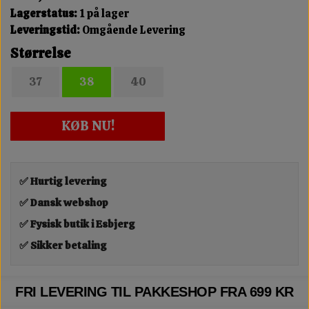
Lagerstatus:
1 på lager
Leveringstid:
Omgående Levering
Størrelse
37
38
40
KØB NU!
✅ Hurtig levering
✅ Dansk webshop
✅ Fysisk butik i Esbjerg
✅ Sikker betaling
FRI LEVERING TIL PAKKESHOP FRA 699 KR