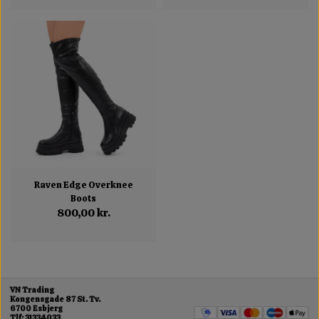
Raven Edge Overknee
Boots
800,00 kr.
VN Trading
Kongensgade 87 St. Tv.
6700 Esbjerg
Tlf: 31334033