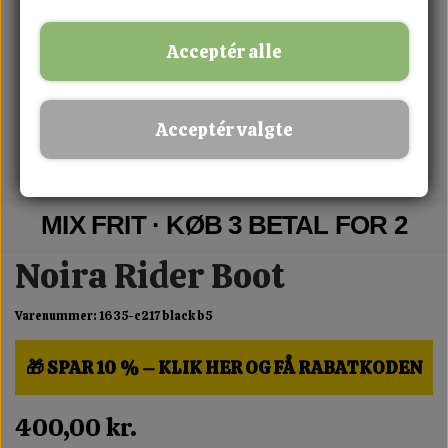
Acceptér alle
Acceptér valgte
MIX FRIT · KØB 3 BETAL FOR 2
Noira Rider Boot
Varenummer: 1635-c217 black b5
🎁 SPAR 10 % – KLIK HER OG FÅ RABATKODEN
400,00 kr.