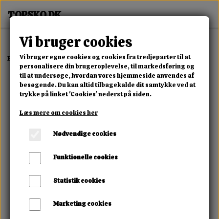
Vi bruger cookies
Vi bruger egne cookies og cookies fra tredjeparter til at
Forside
Dame
Alle Damesko
Noira Rider Boot
personalisere din brugeroplevelse, til markedsføring og
til at undersøge, hvordan vores hjemmeside anvendes af
besøgende. Du kan altid tilbagekalde dit samtykke ved at
trykke på linket 'Cookies' nederst på siden.
Læs mere om cookies her
Nødvendige cookies
Funktionelle cookies
Statistik cookies
Marketing cookies