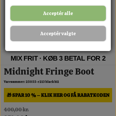
Acceptér alle
Acceptér valgte
MIX FRIT · KØB 3 BETAL FOR 2
Midnight Fringe Boot
Varenummer: 25055-c213 black b11
🎁 SPAR 10 % – KLIK HER OG FÅ RABATKODEN
400,00 kr.