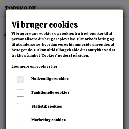
Vi bruger cookies
Vi bruger egne cookies og cookies fra tredjeparter til at
Forside
Dame
Alle Damesko
Midnight Fringe Boot
personalisere din brugeroplevelse, til markedsføring og
til at undersøge, hvordan vores hjemmeside anvendes af
besøgende. Du kan altid tilbagekalde dit samtykke ved at
trykke på linket 'Cookies' nederst på siden.
Læs mere om cookies her
Nødvendige cookies
Funktionelle cookies
Statistik cookies
Marketing cookies