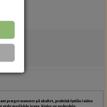
nt præget mønster på skaftet, praktisk lynlås i siden
 at style med både jeans, kjoler og nederdele.