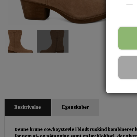
Beskrivelse
Egenskaber
Denne brune cowboystøvle i blødt ruskind kombinerer kl
for nem af- og påtagning samt en lav blokhæl, der giver 