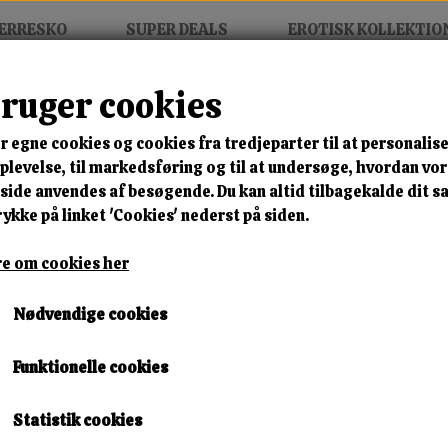
ERRESKO
SUPER DEALS
EROTISK KOLLEKTIO
bruger cookies
r egne cookies og cookies fra tredjeparter til at personalise
MIX FRIT • KØB 3 BETAL FOR
levelse, til markedsføring og til at undersøge, hvordan vo
ide anvendes af besøgende. Du kan altid tilbagekalde dit 
Savanna West Boot
rykke på linket 'Cookies' nederst på siden.
Varenummer: 301-a326 nude s3
e om cookies her
🎁 SPAR 10 % – KLIK 
Nødvendige cookies
400,00 kr.
Funktionelle cookies
372,00 kr.
Størrelse
Statistik cookies