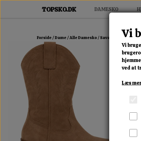
DAMESKO
H
Vi 
Forside
Dame
Alle Damesko
Savanna West Boot
Vi bruge
brugerop
hjemmes
ved at t
Læs mer