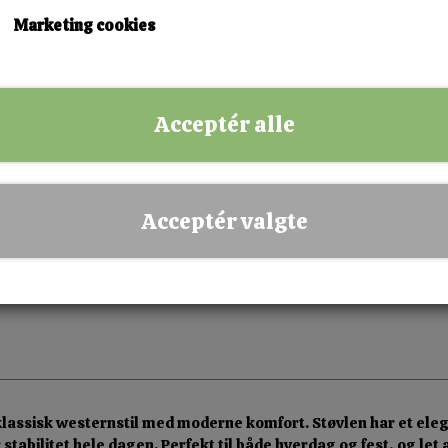
37
38
Marketing cookies
KØB NU!
Acceptér alle
✅ Hurtig levering
✅ Dansk webshop
✅ Fysisk butik i Esbjerg
Acceptér valgte
✅ Sikker betaling
assisk westernstil med moderne komfort. Støvlen har et elega
stabilitet hele dagen. Perfekt til både hverdag og fest, og let