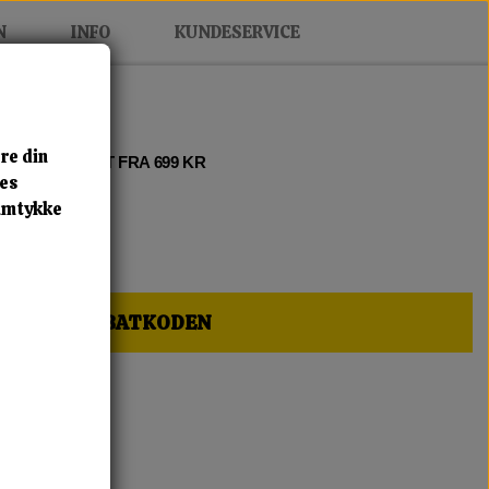
N
INFO
KUNDESERVICE
re din
 2 • FRI FRAGT FRA 699 KR
res
samtykke
HER OG FÅ RABATKODEN