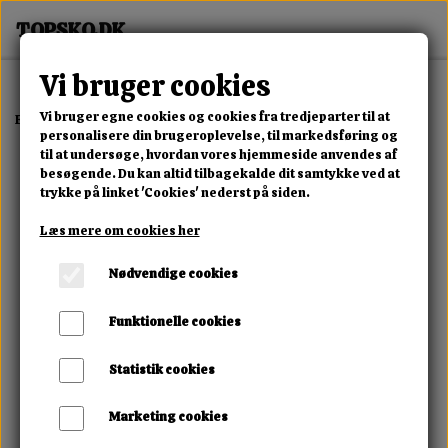
Vi bruger cookies
Vi bruger egne cookies og cookies fra tredjeparter til at
Forside
Dame
Alle Damesko
Dame Støvler Camel
personalisere din brugeroplevelse, til markedsføring og
til at undersøge, hvordan vores hjemmeside anvendes af
besøgende. Du kan altid tilbagekalde dit samtykke ved at
trykke på linket 'Cookies' nederst på siden.
Læs mere om cookies her
Nødvendige cookies
Funktionelle cookies
Statistik cookies
Marketing cookies