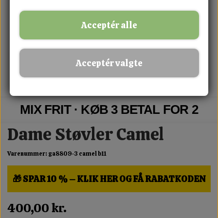
Acceptér alle
Acceptér valgte
MIX FRIT · KØB 3 BETAL FOR 2
Dame Støvler Camel
Varenummer: ga8809-3 camel b11
🎁 SPAR 10 % – KLIK HER OG FÅ RABATKODEN
400,00 kr.