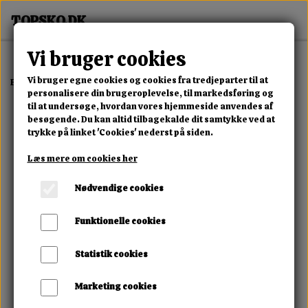
Vi bruger cookies
Vi bruger egne cookies og cookies fra tredjeparter til at
Forside
Dame
Alle Damesko
Dame Støvler Hvid
personalisere din brugeroplevelse, til markedsføring og
til at undersøge, hvordan vores hjemmeside anvendes af
besøgende. Du kan altid tilbagekalde dit samtykke ved at
trykke på linket 'Cookies' nederst på siden.
Læs mere om cookies her
Nødvendige cookies
Funktionelle cookies
Statistik cookies
Marketing cookies