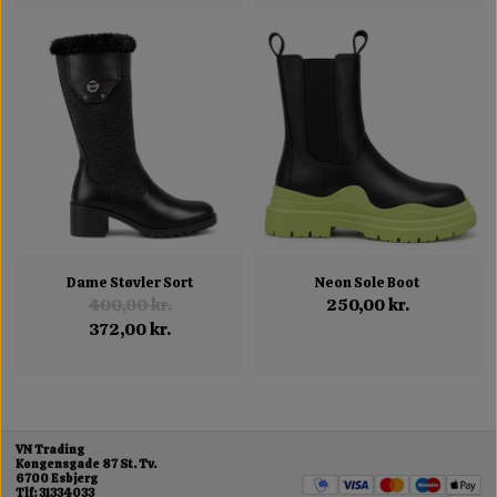
Dame Støvler Sort
Neon Sole Boot
400,00 kr.
250,00 kr.
372,00 kr.
VN Trading
Kongensgade 87 St. Tv.
6700 Esbjerg
Tlf: 31334033