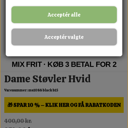
Acceptér alle
Acceptér valgte
MIX FRIT · KØB 3 BETAL FOR 2
Dame Støvler Hvid
Varenummer: ms1088 black b15
🎁 SPAR 10 % – KLIK HER OG FÅ RABATKODEN
400,00 kr.