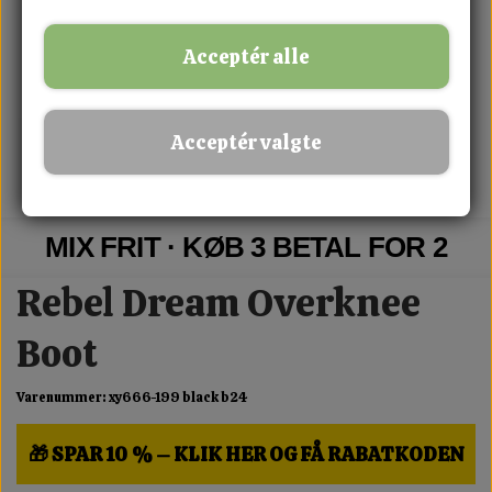
Acceptér alle
Acceptér valgte
MIX FRIT · KØB 3 BETAL FOR 2
Rebel Dream Overknee
Boot
Varenummer: xy666-199 black b24
🎁 SPAR 10 % – KLIK HER OG FÅ RABATKODEN