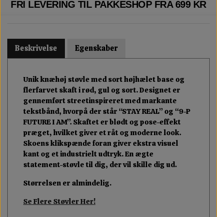
FRI LEVERING TIL PAKKESHOP FRA 699 KR
Beskrivelse
Egenskaber
Unik knæhøj støvle med sort højhælet base og
flerfarvet skaft i rød, gul og sort. Designet er
gennemført streetinspireret med markante
tekstbånd, hvorpå der står “STAY REAL” og “9-P
FUTURE I AM”. Skaftet er blødt og pose-effekt
præget, hvilket giver et råt og moderne look.
Skoens klikspænde foran giver ekstra visuel
kant og et industrielt udtryk. En ægte
statement-støvle til dig, der vil skille dig ud.
Størrelsen er almindelig.
Se Flere Støvler Her!