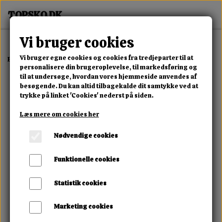
Vi bruger cookies
Vi bruger egne cookies og cookies fra tredjeparter til at
Forside
Dame
Alle Damesko
Rebel Dream Overknee Boot
personalisere din brugeroplevelse, til markedsføring og
til at undersøge, hvordan vores hjemmeside anvendes af
besøgende. Du kan altid tilbagekalde dit samtykke ved at
trykke på linket 'Cookies' nederst på siden.
Læs mere om cookies her
Nødvendige cookies
Funktionelle cookies
Statistik cookies
Marketing cookies