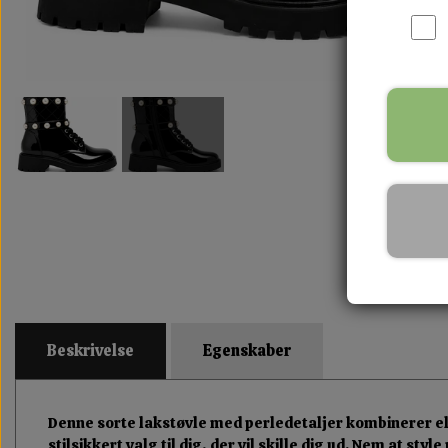
Beskrivelse
Egenskaber
Denne sorte lakstøvle med perledetaljer kombinerer elega
stilsikkert valg til dig, der vil skille dig ud. Nem at styl