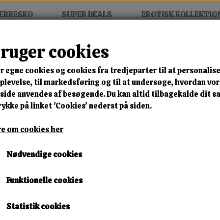
ERRESKO
SUPER DEALS
EROTISK KOLLEKTIO
bruger cookies
r egne cookies og cookies fra tredjeparter til at personalise
MIX FRIT • KØB 3 BETAL FOR
levelse, til markedsføring og til at undersøge, hvordan vo
ide anvendes af besøgende. Du kan altid tilbagekalde dit 
Pearla Gloss Boot
rykke på linket 'Cookies' nederst på siden.
Varenummer: 16047-128-2 black/pu b3
e om cookies her
🎁 SPAR 10 % – KLIK 
Nødvendige cookies
350,00 kr.
Funktionelle cookies
149,00 kr.
Størrelse
Statistik cookies