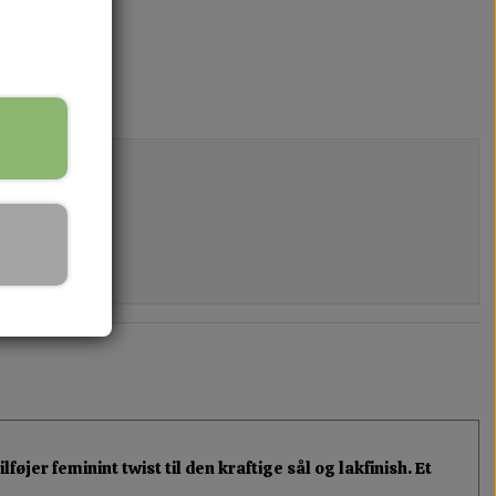
er feminint twist til den kraftige sål og lakfinish. Et