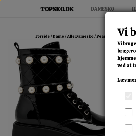
DAMESKO
H
Vi 
Forside
Dame
Alle Damesko
Pearla Gloss Boot
Vi bruge
brugerop
hjemmes
ved at t
Læs mer