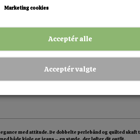
36
37
38
39
40
41
Marketing cookies
KØB NU!
Acceptér alle
✅ Hurtig levering
✅ Dansk webshop
✅ Fysisk butik i Esbjerg
Acceptér valgte
✅ Sikker betaling
nce med attitude. De dobbelte perlebånd og quilted skaft tilføj
e med både kjole og jeans – en støvle, der løfter dit outfit.