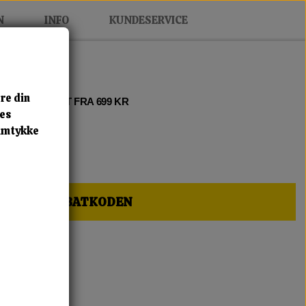
N
INFO
KUNDESERVICE
re din
 2 • FRI FRAGT FRA 699 KR
res
samtykke
HER OG FÅ RABATKODEN