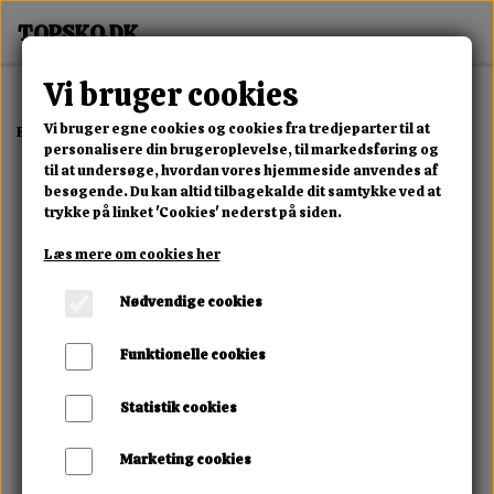
Vi bruger cookies
Vi bruger egne cookies og cookies fra tredjeparter til at
Forside
Dame
Alle Damesko
Rogue Chain Boot
personalisere din brugeroplevelse, til markedsføring og
til at undersøge, hvordan vores hjemmeside anvendes af
besøgende. Du kan altid tilbagekalde dit samtykke ved at
trykke på linket 'Cookies' nederst på siden.
Læs mere om cookies her
Nødvendige cookies
Funktionelle cookies
Statistik cookies
Marketing cookies