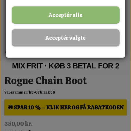
Acceptér alle
Acceptér valgte
MIX FRIT · KØB 3 BETAL FOR 2
Rogue Chain Boot
Varenummer: hb-07 black b8
🎁 SPAR 10 % – KLIK HER OG FÅ RABATKODEN
350,00 kr.