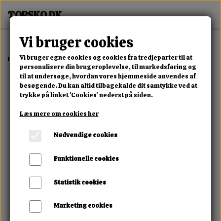
Vi bruger cookies
Vi bruger egne cookies og cookies fra tredjeparter til at
Forside
Dame
Alle Damesko
Shadow Buckle Boot
personalisere din brugeroplevelse, til markedsføring og
til at undersøge, hvordan vores hjemmeside anvendes af
besøgende. Du kan altid tilbagekalde dit samtykke ved at
trykke på linket 'Cookies' nederst på siden.
Læs mere om cookies her
Nødvendige cookies
Funktionelle cookies
Statistik cookies
Marketing cookies