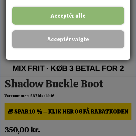
Acceptér alle
Acceptér valgte
MIX FRIT · KØB 3 BETAL FOR 2
Shadow Buckle Boot
Varenummer: 267 black b16
🎁 SPAR 10 % – KLIK HER OG FÅ RABATKODEN
350,00 kr.