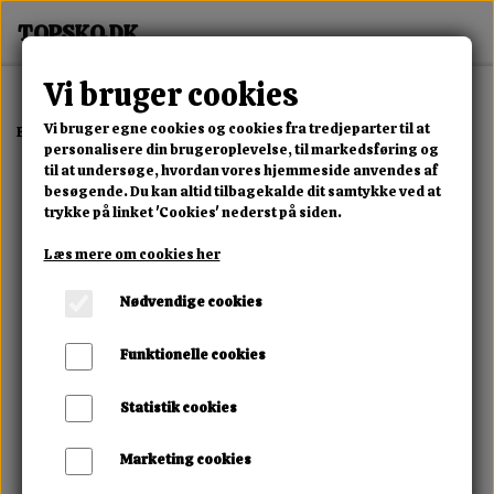
Vi bruger cookies
Vi bruger egne cookies og cookies fra tredjeparter til at
Forside
Dame
Alle Damesko
Dame støvler sort
personalisere din brugeroplevelse, til markedsføring og
til at undersøge, hvordan vores hjemmeside anvendes af
besøgende. Du kan altid tilbagekalde dit samtykke ved at
trykke på linket 'Cookies' nederst på siden.
Læs mere om cookies her
Nødvendige cookies
Funktionelle cookies
Statistik cookies
Marketing cookies