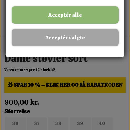
Acceptér alle
Acceptér valgte
MIX FRIT · KØB 3 BETAL FOR 2
Dame støvler sort
Varenummer: prc-12 black b2
🎁 SPAR 10 % – KLIK HER OG FÅ RABATKODEN
900,00 kr.
Størrelse
36
37
38
39
40