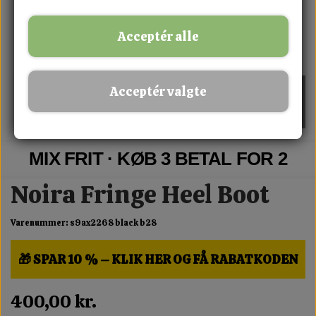
Acceptér alle
Acceptér valgte
MIX FRIT · KØB 3 BETAL FOR 2
Noira Fringe Heel Boot
Varenummer: s9ax2268 black b28
🎁 SPAR 10 % – KLIK HER OG FÅ RABATKODEN
400,00 kr.