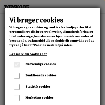
Vi bruger cookies
Vi bruger egne cookies og cookies fra tredjeparter til at
Forside
Dame
Alle Damesko
Noira Fringe Heel Boot
personalisere din brugeroplevelse, til markedsføring og
til at undersøge, hvordan vores hjemmeside anvendes af
besøgende. Du kan altid tilbagekalde dit samtykke ved at
trykke på linket 'Cookies' nederst på siden.
Læs mere om cookies her
Nødvendige cookies
Funktionelle cookies
Statistik cookies
Marketing cookies