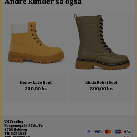
Andre Kunder så også
Honey Lace Boot
Khaki Rebel Boot
250,00 kr.
300,00 kr.
VN Trading
Kongensgade 87 St. Tv.
6700 Esbjerg
Tlf: 31334033