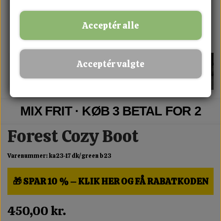
Acceptér alle
Acceptér valgte
MIX FRIT · KØB 3 BETAL FOR 2
Forest Cozy Boot
Varenummer: ka23-17 dk/green b23
🎁 SPAR 10 % – KLIK HER OG FÅ RABATKODEN
450,00 kr.