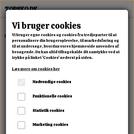
Vi bruger cookies
Vi bruger egne cookies og cookies fra tredjeparter til at
Forside
Dame
Alle Damesko
Forest Cozy Boot
personalisere din brugeroplevelse, til markedsføring og
til at undersøge, hvordan vores hjemmeside anvendes af
besøgende. Du kan altid tilbagekalde dit samtykke ved at
trykke på linket 'Cookies' nederst på siden.
Læs mere om cookies her
Nødvendige cookies
Funktionelle cookies
Statistik cookies
Marketing cookies