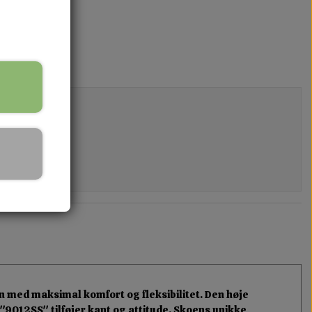
n med maksimal komfort og fleksibilitet. Den høje
"9012SS" tilføjer kant og attitude. Skoens unikke