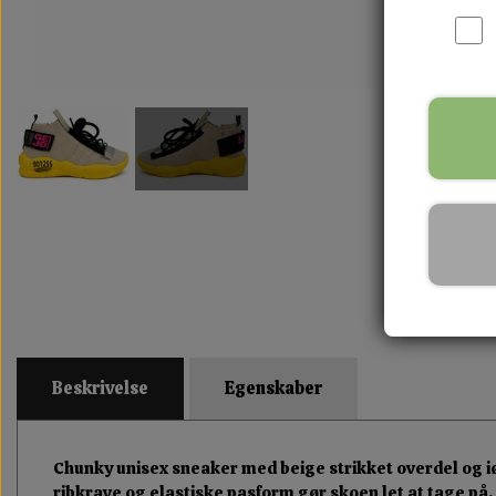
Beskrivelse
Egenskaber
Chunky unisex sneaker med beige strikket overdel og iø
ribkrave og elastiske pasform gør skoen let at tage på