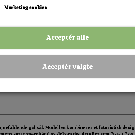
38
39
40
Marketing cookies
KØB NU!
Acceptér alle
✅ Hurtig levering
✅ Dansk webshop
✅ Fysisk butik i Esbjerg
Acceptér valgte
✅ Sikker betaling
jnefaldende gul sål. Modellen kombinerer et futuristisk desig
, mens sorte snørebånd og dekorative detaljer som "GEJD" og 