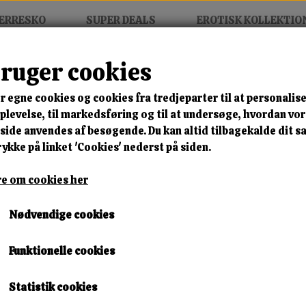
ERRESKO
SUPER DEALS
EROTISK KOLLEKTIO
bruger cookies
 Sneaker
r egne cookies og cookies fra tredjeparter til at personalise
MIX FRIT • KØB 3 BETAL FOR
levelse, til markedsføring og til at undersøge, hvordan vo
ide anvendes af besøgende. Du kan altid tilbagekalde dit 
Urban Boost Chunky Sneak
rykke på linket 'Cookies' nederst på siden.
Varenummer: La69 beige a1
e om cookies her
🎁 SPAR 10 % – KLIK 
Nødvendige cookies
250,00 kr.
Funktionelle cookies
198,00 kr.
Størrelse
Statistik cookies