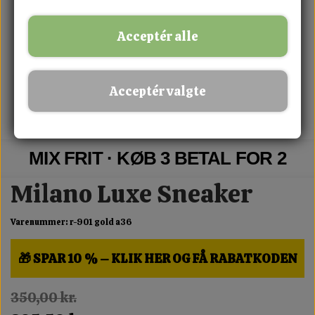
Acceptér alle
Acceptér valgte
MIX FRIT · KØB 3 BETAL FOR 2
Milano Luxe Sneaker
Varenummer: r-901 gold a36
🎁 SPAR 10 % – KLIK HER OG FÅ RABATKODEN
350,00 kr.