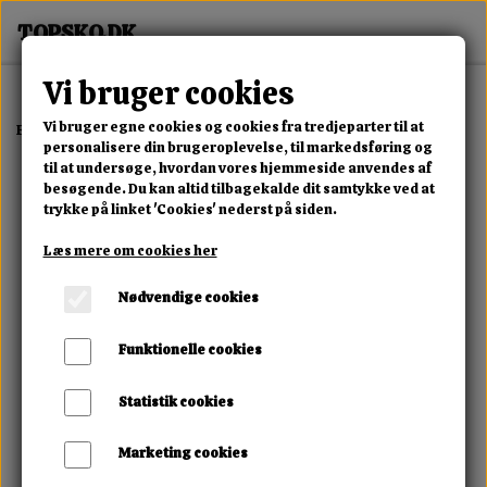
Vi bruger cookies
Vi bruger egne cookies og cookies fra tredjeparter til at
Forside
Dame
Alle Damesko
Milano Luxe Sneaker
personalisere din brugeroplevelse, til markedsføring og
til at undersøge, hvordan vores hjemmeside anvendes af
besøgende. Du kan altid tilbagekalde dit samtykke ved at
trykke på linket 'Cookies' nederst på siden.
Læs mere om cookies her
Nødvendige cookies
Funktionelle cookies
Statistik cookies
Marketing cookies