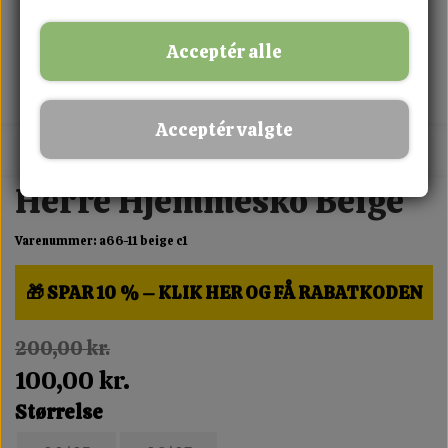
Acceptér alle
Acceptér valgte
MIX FRIT · KØB 3 BETAL FOR 2
Herre Hjemmesko Beige
Varenummer: a66-11 beige c1
🎁 SPAR 10 % – KLIK HER OG FÅ RABATKODEN
200,00 kr.
100,00 kr.
Størrelse