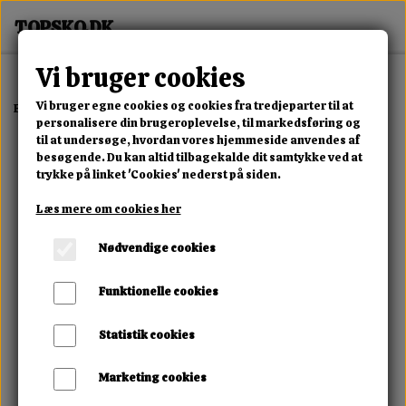
Vi bruger cookies
Vi bruger egne cookies og cookies fra tredjeparter til at
Forside
Mand
Alle Mandesko
Herre Hjemmesko Beige
personalisere din brugeroplevelse, til markedsføring og
til at undersøge, hvordan vores hjemmeside anvendes af
besøgende. Du kan altid tilbagekalde dit samtykke ved at
trykke på linket 'Cookies' nederst på siden.
Læs mere om cookies her
Nødvendige cookies
Funktionelle cookies
Statistik cookies
Marketing cookies