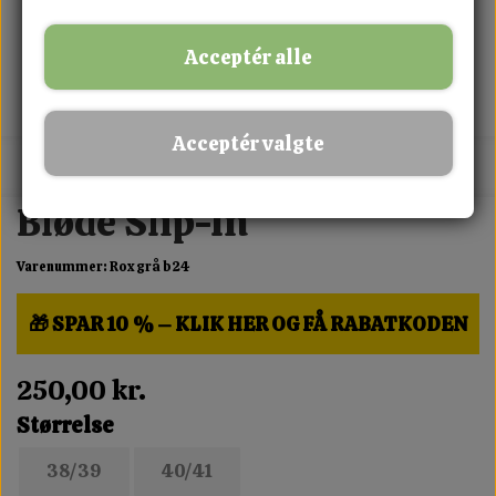
Acceptér alle
Acceptér valgte
MIX FRIT · KØB 3 BETAL FOR 2
Bløde Slip-In
Varenummer: Rox grå b24
🎁 SPAR 10 % – KLIK HER OG FÅ RABATKODEN
250,00 kr.
Størrelse
38/39
40/41