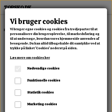
Vi bruger cookies
Vi bruger egne cookies og cookies fra tredjeparter til at
Forside
Dame
Alle Damesko
Bløde Slip-In
personalisere din brugeroplevelse, til markedsføring og
til at undersøge, hvordan vores hjemmeside anvendes af
besøgende. Du kan altid tilbagekalde dit samtykke ved at
trykke på linket 'Cookies' nederst på siden.
Læs mere om cookies her
Nødvendige cookies
Funktionelle cookies
Statistik cookies
Marketing cookies