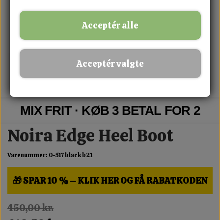
Acceptér alle
Acceptér valgte
MIX FRIT · KØB 3 BETAL FOR 2
Noira Edge Heel Boot
Varenummer: 0-517 black b21
🎁 SPAR 10 % – KLIK HER OG FÅ RABATKODEN
450,00 kr.