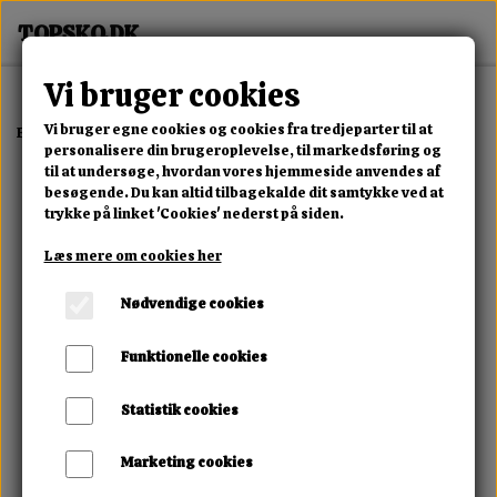
Vi bruger cookies
Vi bruger egne cookies og cookies fra tredjeparter til at
Forside
Dame
Alle Damesko
Noira Edge Heel Boot
personalisere din brugeroplevelse, til markedsføring og
til at undersøge, hvordan vores hjemmeside anvendes af
besøgende. Du kan altid tilbagekalde dit samtykke ved at
trykke på linket 'Cookies' nederst på siden.
Læs mere om cookies her
Nødvendige cookies
Funktionelle cookies
Statistik cookies
Marketing cookies