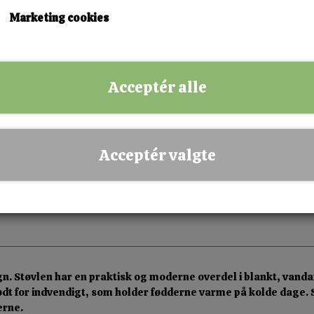
Marketing cookies
KØB NU!
Acceptér alle
✅ Hurtig levering
✅ Dansk webshop
✅ Fysisk butik i Esbjerg
Acceptér valgte
✅ Sikker betaling
gn. Støvlen har en praktisk og moderne overdel i blankt, vanda
blødt for indvendigt, som holder fødderne varme på kolde dage. 
erne.