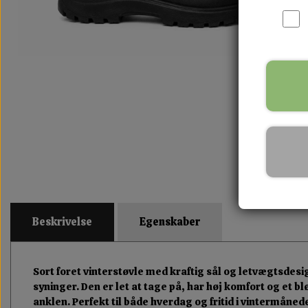
Beskrivelse
Egenskaber
Sort foret vinterstøvle med kraftig sål og letvægtsdesi
syninger. Den er let at tage på, har høj komfort og et 
anklen. Perfekt til både hverdag og fritid i vintermåned