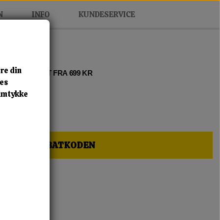
N
INFO
KUNDESERVICE
re din
 2 • FRI FRAGT FRA 699 KR
res
samtykke
HER OG FÅ RABATKODEN