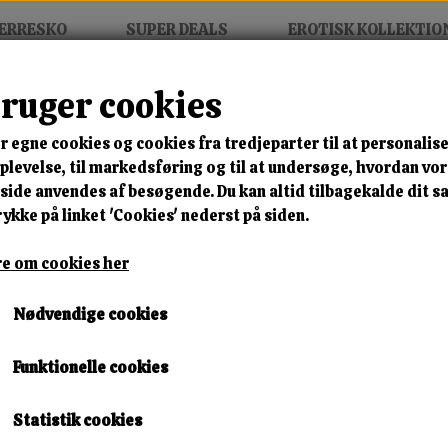
ERRESKO
SUPER DEALS
EROTISK KOLLEKTIO
bruger cookies
r egne cookies og cookies fra tredjeparter til at personalise
MIX FRIT • KØB 3 BETAL FOR
levelse, til markedsføring og til at undersøge, hvordan vo
ide anvendes af besøgende. Du kan altid tilbagekalde dit 
Arctic Snow Boot
rykke på linket 'Cookies' nederst på siden.
Varenummer: lm2368 black b3
e om cookies her
🎁 SPAR 10 % – KLIK 
Nødvendige cookies
400,00 kr.
Funktionelle cookies
Størrelse
Statistik cookies
37
38
39
40
41
42