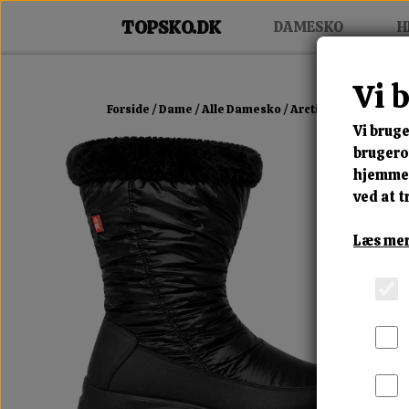
DAMESKO
H
Vi 
Forside
Dame
Alle Damesko
Arctic Snow Boot
Vi bruge
brugerop
hjemmes
ved at t
Læs mer