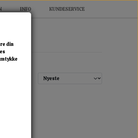
N
INFO
KUNDESERVICE
re din
res
samtykke