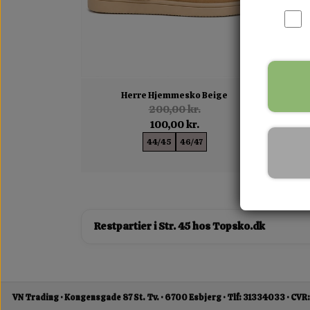
Herre Hjemmesko Beige
S
200,00 kr.
100,00 kr.
44/45
46/47
Restpartier i Str. 45 hos Topsko.dk
VN Trading
Kongensgade 87 St. Tv.
6700 Esbjerg
Tlf: 31334033
CVR: