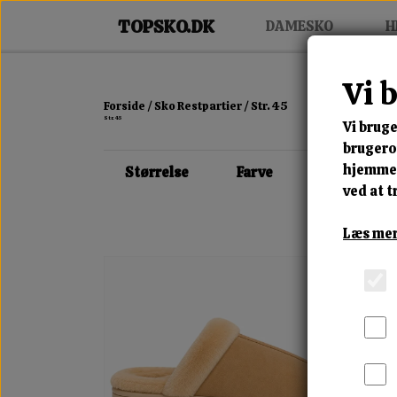
DAMESKO
H
Vi 
Forside
Sko Restpartier
Str. 45
Str. 45
Vi bruge
brugerop
hjemmes
Størrelse
Farve
ved at t
Læs mer