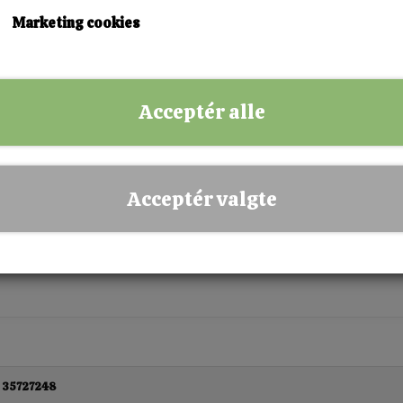
Marketing cookies
Acceptér alle
oft Comfort Herretøffel Sort
200,00 kr.
100,00 kr.
44/45
46/47
Acceptér valgte
 35727248