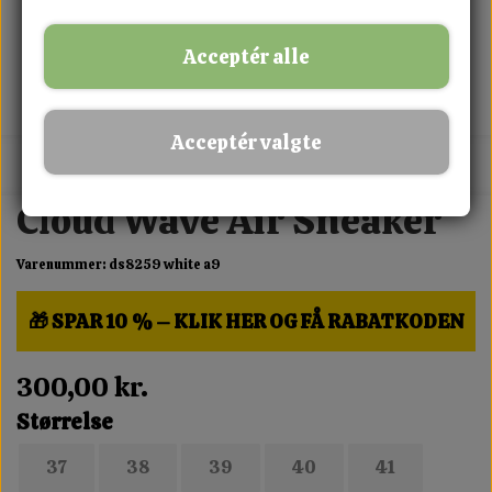
Acceptér alle
Acceptér valgte
MIX FRIT · KØB 3 BETAL FOR 2
Cloud Wave Air Sneaker
Varenummer: ds8259 white a9
🎁 SPAR 10 % – KLIK HER OG FÅ RABATKODEN
300,00 kr.
Størrelse
37
38
39
40
41