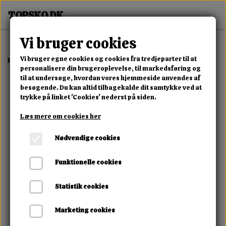
Vi bruger cookies
Vi bruger egne cookies og cookies fra tredjeparter til at
Forside
Dame
Alle Damesko
Cloud Wave Air Sneaker
personalisere din brugeroplevelse, til markedsføring og
til at undersøge, hvordan vores hjemmeside anvendes af
besøgende. Du kan altid tilbagekalde dit samtykke ved at
trykke på linket 'Cookies' nederst på siden.
Læs mere om cookies her
Nødvendige cookies
Funktionelle cookies
Statistik cookies
Marketing cookies