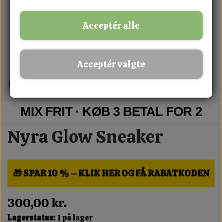
Acceptér alle
Acceptér valgte
MIX FRIT · KØB 3 BETAL FOR 2
Nyra Glow Sneaker
🎁 SPAR 10 % – KLIK HER OG FÅ RABATKODEN
300,00 kr.
Lagerstatus:
1 på lager