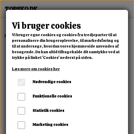
Vi bruger cookies
Vi bruger egne cookies og cookies fra tredjeparter til at
Forside
Dame
Alle Damesko
Nyra Glow Sneaker
personalisere din brugeroplevelse, til markedsføring og
til at undersøge, hvordan vores hjemmeside anvendes af
besøgende. Du kan altid tilbagekalde dit samtykke ved at
trykke på linket 'Cookies' nederst på siden.
Læs mere om cookies her
Nødvendige cookies
Funktionelle cookies
Statistik cookies
Marketing cookies