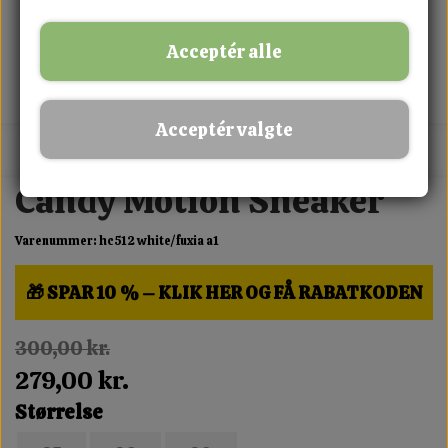
Acceptér alle
Acceptér valgte
MIX FRIT · KØB 3 BETAL FOR 2
Candy Motion Sneaker
Varenummer: hc512 white/fuxia a1
🎁 SPAR 10 % – KLIK HER OG FÅ RABATKODEN
300,00 kr.
279,00 kr.
Størrelse