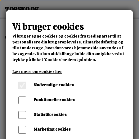
Vi bruger cookies
Vi bruger egne cookies og cookies fra tredjeparter til at
Forside
Dame
Alle Damesko
Candy Motion Sneaker
personalisere din brugeroplevelse, til markedsføring og
til at undersøge, hvordan vores hjemmeside anvendes af
besøgende. Du kan altid tilbagekalde dit samtykke ved at
trykke på linket 'Cookies' nederst på siden.
Læs mere om cookies her
Nødvendige cookies
Funktionelle cookies
Statistik cookies
Marketing cookies